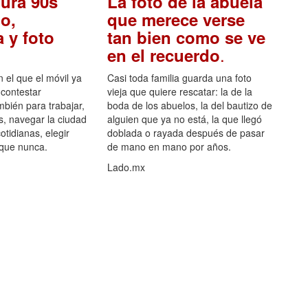
ura 90s
La foto de la abuela
o,
que merece verse
 y foto
tan bien como se ve
.
en el recuerdo
el que el móvil ya
Casi toda familia guarda una foto
 contestar
vieja que quiere rescatar: la de la
mbién para trabajar,
boda de los abuelos, la del bautizo de
s, navegar la ciudad
alguien que ya no está, la que llegó
otidianas, elegir
doblada o rayada después de pasar
 que nunca.
de mano en mano por años.
Lado.mx