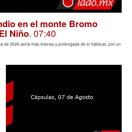
endio en el monte Bromo
El Niño
. 07:40
ca de 2026 sería más intensa y prolongada de lo habitual, con un