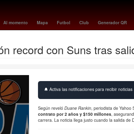
México Suena
Villa Madero
Zapotlán de Juárez
Hernán Corté
Al momento
Mapa
Futbol
Club
Generador QR
ón record con Suns tras sal
🔔 Activa las notificaciones para recibir noticias 
Según reveló
Duane Rankin
, periodista de Yahoo 
contrato
por 2 años y $150 millones
, asegurand
carrera. La noticia llega justo cuando la salida de