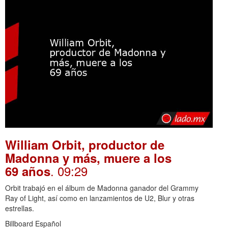
William Orbit, productor de
Madonna y más, muere a los
. 09:29
69 años
Orbit trabajó en el álbum de Madonna ganador del Grammy
Ray of Light, así como en lanzamientos de U2, Blur y otras
estrellas.
Billboard Español