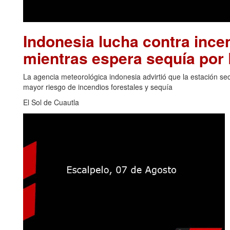
Indonesia lucha contra inc
mientras espera sequía por 
La agencia meteorológica indonesia advirtió que la estación se
mayor riesgo de incendios forestales y sequía
El Sol de Cuautla