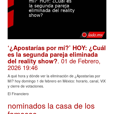
‘¿Apostarías por mí?’ HOY: ¿Cuál
es la segunda pareja eliminada
. 01 de Febrero,
del reality show?
2026 19:46
A qué hora y dónde ver la eliminación de ¿Apostarías por
Mí? hoy domingo 1 de febrero en México: horario, canal, ViX
y cierre de votaciones.
El Financiero
nominados la casa de los
famosos