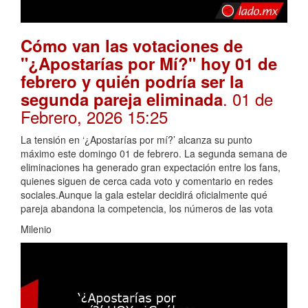
Cómo van las votaciones de
"¿Apostarías por Mí?" hoy 01 de
febrero y quién podría ser la
. 01 de
segunda pareja eliminada
Febrero, 2026 15:25
La tensión en ‘¿Apostarías por mí?’ alcanza su punto
máximo este domingo 01 de febrero. La segunda semana de
eliminaciones ha generado gran expectación entre los fans,
quienes siguen de cerca cada voto y comentario en redes
sociales.Aunque la gala estelar decidirá oficialmente qué
pareja abandona la competencia, los números de las vota
Milenio