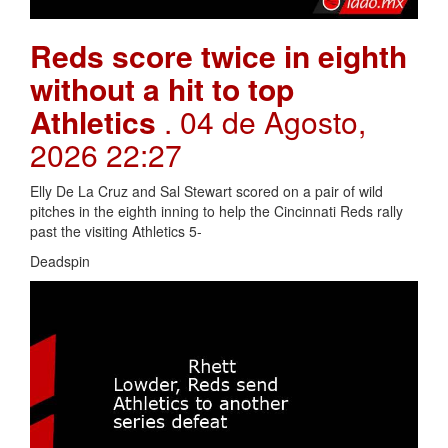
Reds score twice in eighth
without a hit to top
Athletics
. 04 de Agosto,
2026 22:27
Elly De La Cruz and Sal Stewart scored on a pair of wild
pitches in the eighth inning to help the Cincinnati Reds rally
past the visiting Athletics 5-
Deadspin