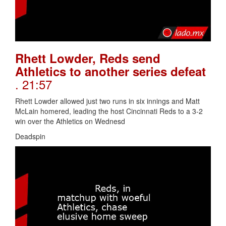
Rhett Lowder, Reds send
Athletics to another series defeat
. 21:57
Rhett Lowder allowed just two runs in six innings and Matt
McLain homered, leading the host Cincinnati Reds to a 3-2
win over the Athletics on Wednesd
Deadspin