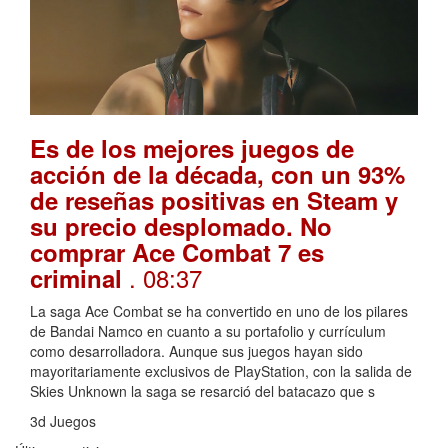
Es de los mejores juegos de
acción de la década, con un 93%
de reseñas positivas en Steam y
su precio desplomado. No
comprar Ace Combat 7 es
. 08:37
criminal
La saga Ace Combat se ha convertido en uno de los pilares
de Bandai Namco en cuanto a su portafolio y currículum
como desarrolladora. Aunque sus juegos hayan sido
mayoritariamente exclusivos de PlayStation, con la salida de
Skies Unknown la saga se resarció del batacazo que s
3d Juegos