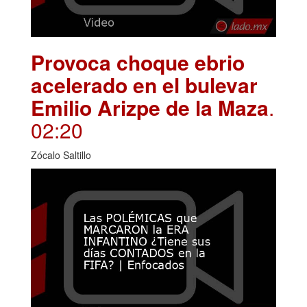
Provoca choque ebrio
acelerado en el bulevar
Emilio Arizpe de la Maza
.
02:20
Zócalo Saltillo