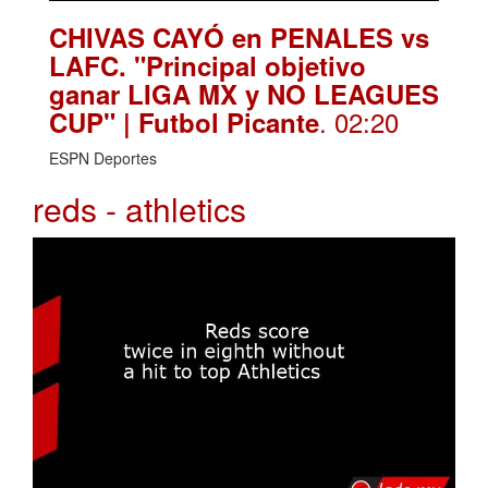
CHIVAS CAYÓ en PENALES vs
LAFC. "Principal objetivo
ganar LIGA MX y NO LEAGUES
. 02:20
CUP" | Futbol Picante
ESPN Deportes
reds - athletics