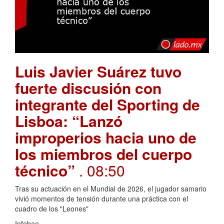
Luis Javier Suárez tuvo
fuerte discusión con
integrante del Sporting de
Lisboa: “Lanzó
improperios hacia uno de
los miembros del cuerpo
técnico”
. 08:50
Tras su actuación en el Mundial de 2026, el jugador samario
vivió momentos de tensión durante una práctica con el
cuadro de los "Leones"
Infobae