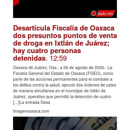
Desarticula Fiscalía de Oaxaca
dos presuntos puntos de venta
de droga en Ixtlán de Juárez;
hay cuatro personas
. 12:59
detenidas
Oaxaca de Juárez, Oax., a 06 de agosto de 2026.- La
Fiscalía General del Estado de Oaxaca (FGEO), como
parte de las acciones permanentes para el combate a
los delitos contra la salud, ejecutó dos órdenes de cateo
de manera simultánea en el municipio de Ixtlán de
Juárez, operativo que permitió la detención de cuatro
[…]La entrada Desa
Imagenoaxaca.com