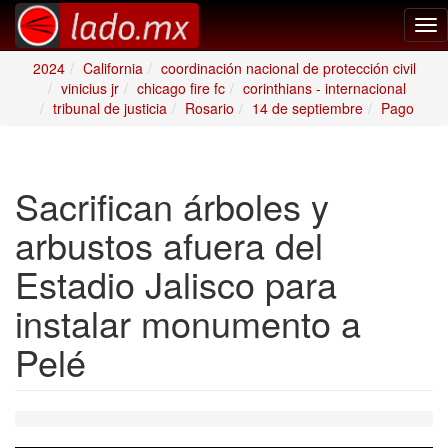
Tog
nav
2024
California
coordinación nacional de protección civil
vinicius jr
chicago fire fc
corinthians - internacional
tribunal de justicia
Rosario
14 de septiembre
Pago
Sacrifican árboles y
arbustos afuera del
Estadio Jalisco para
instalar monumento a
Pelé