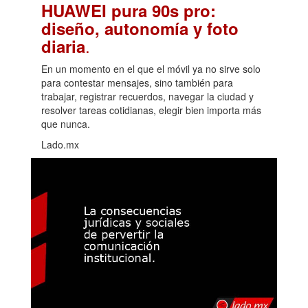
HUAWEI pura 90s pro:
diseño, autonomía y foto
.
diaria
En un momento en el que el móvil ya no sirve solo
para contestar mensajes, sino también para
trabajar, registrar recuerdos, navegar la ciudad y
resolver tareas cotidianas, elegir bien importa más
que nunca.
Lado.mx