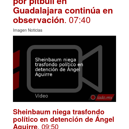
por pitbull en
Guadalajara continúa en
observación
. 07:40
Imagen Noticias
Sheinbaum niega trasfondo
político en detención de Ángel
. 09:50
Aguirre