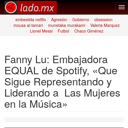
Tog
nav
embestida netflix
Agresión
Gobierno
obsession
mousa al-tamari
munetaka murakami
Valeria Marquez
Lionel Messi
Futbol
Chaco Giménez
Fanny Lu: Embajadora
EQUAL de Spotify, «Que
Sigue Representando y
Liderando a Las Mujeres
en la Música»