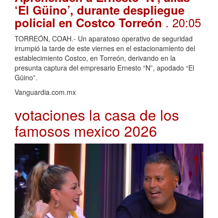
‘El Güino’, durante despliegue
. 20:05
policial en Costco Torreón
TORREÓN, COAH.- Un aparatoso operativo de seguridad
irrumpió la tarde de este viernes en el estacionamiento del
establecimiento Costco, en Torreón, derivando en la
presunta captura del empresario Ernesto “N”, apodado “El
Güino”.
Vanguardia.com.mx
votaciones la casa de los
famosos mexico 2026