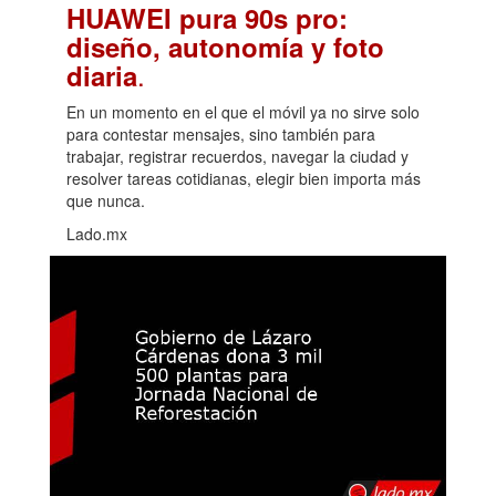
HUAWEI pura 90s pro:
diseño, autonomía y foto
.
diaria
En un momento en el que el móvil ya no sirve solo
para contestar mensajes, sino también para
trabajar, registrar recuerdos, navegar la ciudad y
resolver tareas cotidianas, elegir bien importa más
que nunca.
Lado.mx