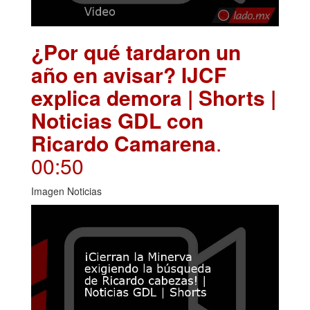
¿Por qué tardaron un
año en avisar? IJCF
explica demora | Shorts |
Noticias GDL con
Ricardo Camarena
.
00:50
Imagen Noticias