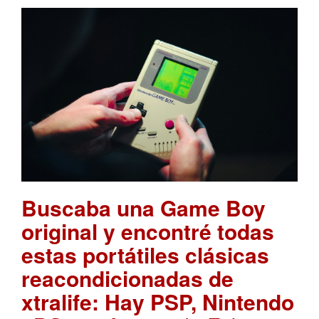
Buscaba una Game Boy
original y encontré todas
estas portátiles clásicas
reacondicionadas de
xtralife: Hay PSP, Nintendo