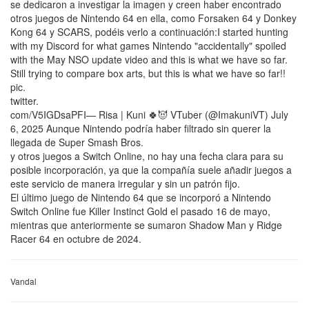
se dedicaron a investigar la imagen y creen haber encontrado
otros juegos de Nintendo 64 en ella, como Forsaken 64 y Donkey
Kong 64 y SCARS, podéis verlo a continuación:I started hunting
with my Discord for what games Nintendo "accidentally" spoiled
with the May NSO update video and this is what we have so far.
Still trying to compare box arts, but this is what we have so far!!
pic.
twitter.
com/V5IGDsaPFI— Risa | Kuni 🍀😈 VTuber (@ImakuniVT) July
6, 2025 Aunque Nintendo podría haber filtrado sin querer la
llegada de Super Smash Bros.
y otros juegos a Switch Online, no hay una fecha clara para su
posible incorporación, ya que la compañía suele añadir juegos a
este servicio de manera irregular y sin un patrón fijo.
El último juego de Nintendo 64 que se incorporó a Nintendo
Switch Online fue Killer Instinct Gold el pasado 16 de mayo,
mientras que anteriormente se sumaron Shadow Man y Ridge
Racer 64 en octubre de 2024.
Vandal