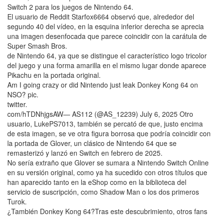
Switch 2 para los juegos de Nintendo 64.
El usuario de Reddit Starfox6664 observó que, alrededor del
segundo 40 del vídeo, en la esquina inferior derecha se aprecia
una imagen desenfocada que parece coincidir con la carátula de
Super Smash Bros.
de Nintendo 64, ya que se distingue el característico logo tricolor
del juego y una forma amarilla en el mismo lugar donde aparece
Pikachu en la portada original.
Am I going crazy or did Nintendo just leak Donkey Kong 64 on
NSO? pic.
twitter.
com/hTDNhjgsAW— AS112 (@AS_12239) July 6, 2025 Otro
usuario, LukePS7013, también se percató de que, justo encima
de esta imagen, se ve otra figura borrosa que podría coincidir con
la portada de Glover, un clásico de Nintendo 64 que se
remasterizó y lanzó en Switch en febrero de 2025.
No sería extraño que Glover se sumara a Nintendo Switch Online
en su versión original, como ya ha sucedido con otros títulos que
han aparecido tanto en la eShop como en la biblioteca del
servicio de suscripción, como Shadow Man o los dos primeros
Turok.
¿También Donkey Kong 64?Tras este descubrimiento, otros fans