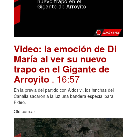
Video: la emoción de Di
María al ver su nuevo
trapo en el Gigante de
Arroyito
. 16:57
En la previa del partido con Aldosivi, los hinchas del
Canalla sacaron a la luz una bandera especial para
Fideo.
Olé.com.ar