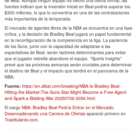
de Beal. Aunque ningún equipo ha hecho una oferta formal, las
fuentes indican que la inversión inicial en Beal podría superar los
$300 millones, lo que lo convertiría en una de las contrataciones
más importantes de la temporada.
El mercado de agentes libres de la NBA se encuentra en una fase
crítica, y la decisión de Bradley Beal jugará un papel fundamental
en la reconfiguración de la competencia en la liga. La paciencia
de los Suns, junto con la capacidad de adaptarse a las
expectativas de Beal, serán factores determinantes para evitar
que el jugador estrella abandone el equipo. *Sports Insights*
prevé que las próximas semanas serán cruciales para determinar
el destino de Beal y el impacto que tendrá en el panorama de la
NBA.
Fuente:
https://en.albat.com/breaking/NBA-Is-Bradley-Beal-
Hitting-the-Market-The-Suns-Star-Might-Become-a-Free-Agent-
and-Spark-a-Bidding-War-20250706-0056.html
El cargo
NBA: Bradley Beal Podría Entrar en el Mercado,
Desencadenando una Carrera de Ofertas
apareció primero en
Trastitulares.com
.