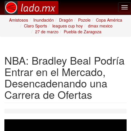
Tog
nav
Amistosos
Inundación
Dragón
Pozole
Copa América
Claro Sports
leagues cup hoy
dmax mexico
27 de marzo
Puebla de Zaragoza
NBA: Bradley Beal Podría
Entrar en el Mercado,
Desencadenando una
Carrera de Ofertas