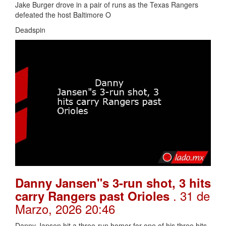
Jake Burger drove in a pair of runs as the Texas Rangers
defeated the host Baltimore O
Deadspin
Danny Jansen"s 3-run shot, 3 hits
. 31 de
carry Rangers past Orioles
Marzo, 2026 20:46
Danny Jansen hit a three-run homer for one of his three hits