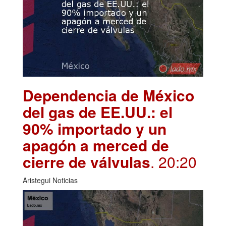
Dependencia de México
del gas de EE.UU.: el
90% importado y un
apagón a merced de
cierre de válvulas
. 20:20
Aristegui Noticias