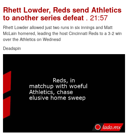
Rhett Lowder, Reds send Athletics
. 21:57
to another series defeat
Rhett Lowder allowed just two runs in six innings and Matt
McLain homered, leading the host Cincinnati Reds to a 3-2 win
over the Athletics on Wednesd
Deadspin