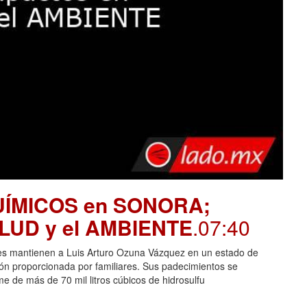
UÍMICOS en SONORA;
SALUD y el AMBIENTE
.07:40
es mantienen a Luis Arturo Ozuna Vázquez en un estado de
ción proporcionada por familiares. Sus padecimientos se
 de más de 70 mil litros cúbicos de hidrosulfu