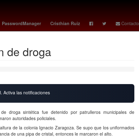
charlotte fc - pumas
Denuncia
Cohete
PasswordManager
Cristhian Ruiz
Contacto
ón de droga
. Activa las notificaciones
 de droga sintética fue detenido por patrulleros municipales de
maron autoridades policiales.
a altura de la colonia Ignacio Zaragoza. Se supo que los uniformados
cia de una pipa de cristal, entonces le marcaron el alto.