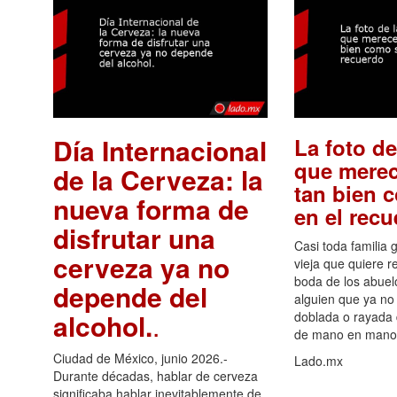
Día Internacional
La foto de
que merec
de la Cerveza: la
tan bien 
nueva forma de
en el rec
disfrutar una
Casi toda familia 
cerveza ya no
vieja que quiere re
boda de los abuelo
depende del
alguien que ya no 
alcohol.
.
doblada o rayada
de mano en mano 
Ciudad de México, junio 2026.-
Lado.mx
Durante décadas, hablar de cerveza
significaba hablar inevitablemente de