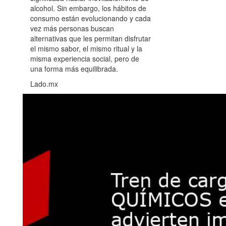
alcohol. Sin embargo, los hábitos de
consumo están evolucionando y cada
vez más personas buscan
alternativas que les permitan disfrutar
el mismo sabor, el mismo ritual y la
misma experiencia social, pero de
una forma más equilibrada.
Lado.mx