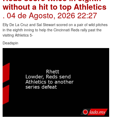
without a hit to top Athletics
. 04 de Agosto, 2026 22:27
Elly De La Cruz and Sal Stewart scored on a pair of wild pitches
in the eighth inning to help the Cincinnati Reds rally past the
visiting Athletics 5-
Deadspin