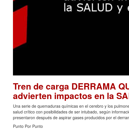
Tren de carga DERRAMA Q
advierten impactos en la 
Una serie de quemaduras químicas en el cerebro y los pulmon
salud crítico con posibilidades de ser intubado, según informa
presentaron después de aspirar gases producidos por el derrame
Punto Por Punto