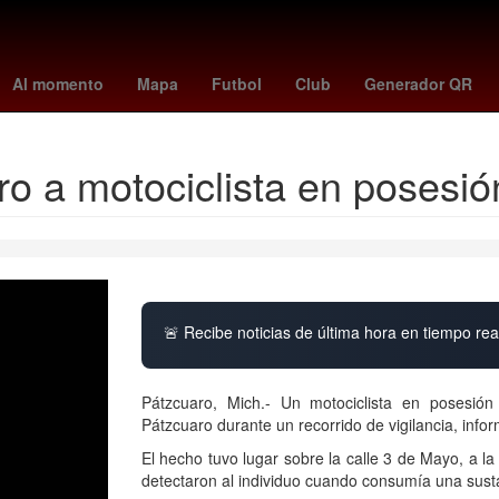
rterame
Rogelio Funes Mori
España
Temporada
mexico vs
Al momento
Mapa
Futbol
Club
Generador QR
ro a motociclista en posesi
🚨 Recibe noticias de última hora en tiempo real
Pátzcuaro, Mich.- Un motociclista en posesión
Pátzcuaro durante un recorrido de vigilancia, infor
El hecho tuvo lugar sobre la calle 3 de Mayo, a l
detectaron al individuo cuando consumía una sustan