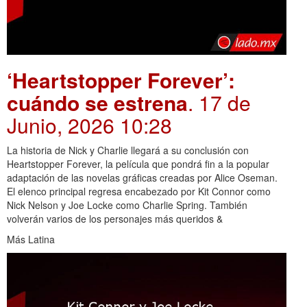
‘Heartstopper Forever’:
cuándo se estrena
. 17 de
Junio, 2026 10:28
La historia de Nick y Charlie llegará a su conclusión con
Heartstopper Forever, la película que pondrá fin a la popular
adaptación de las novelas gráficas creadas por Alice Oseman.
El elenco principal regresa encabezado por Kit Connor como
Nick Nelson y Joe Locke como Charlie Spring. También
volverán varios de los personajes más queridos &
Más Latina