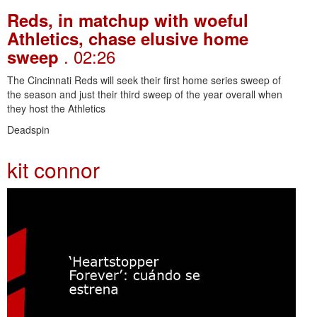
Reds, in matchup with woeful
Athletics, chase elusive home
. 02:26
sweep
The Cincinnati Reds will seek their first home series sweep of
the season and just their third sweep of the year overall when
they host the Athletics
Deadspin
kit connor