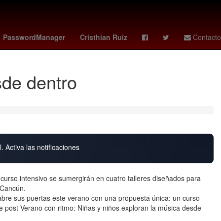
dense
Perú
Lilo y Stitch estreno
Star Wars
PasswordManager
Cristhian Ruiz
Contacto
sde dentro
. Activa las notificaciones
 curso intensivo se sumergirán en cuatro talleres diseñados para
 Cancún.
abre sus puertas este verano con una propuesta única: un curso
The post Verano con ritmo: Niñas y niños exploran la música desde