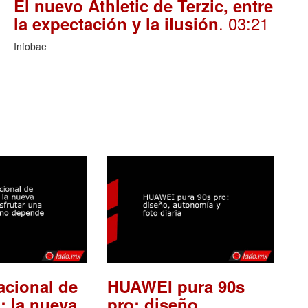
El nuevo Athletic de Terzic, entre
. 03:21
la expectación y la ilusión
Infobae
acional de
HUAWEI pura 90s
: la nueva
pro: diseño,