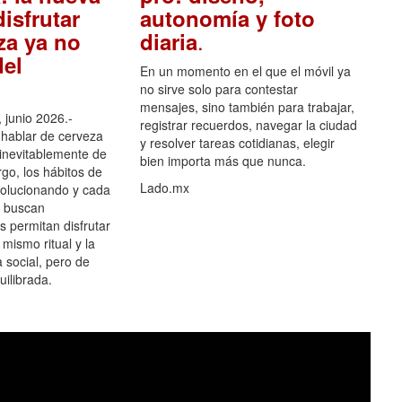
isfrutar
autonomía y foto
.
za ya no
diaria
el
En un momento en el que el móvil ya
no sirve solo para contestar
mensajes, sino también para trabajar,
 junio 2026.-
registrar recuerdos, navegar la ciudad
hablar de cerveza
y resolver tareas cotidianas, elegir
 inevitablemente de
bien importa más que nunca.
go, los hábitos de
Lado.mx
olucionando y cada
 buscan
es permitan disfrutar
 mismo ritual y la
 social, pero de
ilibrada.