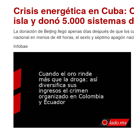
Crisis energética en Cuba: C
isla y donó 5.000 sistemas d
La donación de Beijing llegó apenas días después de que los cu
nacional en menos de 48 horas, el sexto y séptimo apagón naci
Infobae