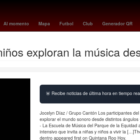
York
26 de marzo
meghan duquesa de sussex
Dólar estadouni
Al momento
Mapa
Futbol
Club
Generador QR
niños exploran la música de
🚨 Recibe noticias de última hora en tiempo real
Jocelyn Díaz / Grupo Cantón Los participantes del
explorar el mundo sonoro desde distintos ángulos
- La Escuela de Música del Parque de la Equidad 
intensivo que invita a niñas y niños a vivir la […]
dentro appeared first on Quintana Roo Hoy.