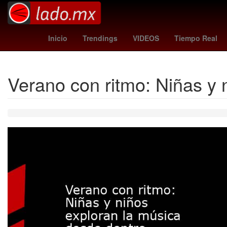
Brasil
Semana Santa
messi edad
Nueva 
Inicio
Trendings
VIDEOS
Tiempo Real
Verano con ritmo: Niñas y 