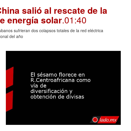
hina salió al rescate de la
e energía solar
.01:40
banos sufrieran dos colapsos totales de la red eléctrica
onal del año