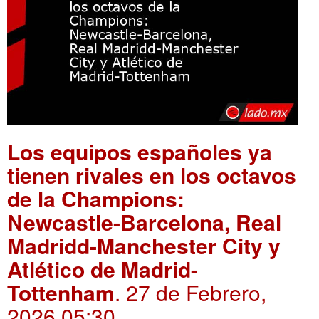
Los equipos españoles ya
tienen rivales en los octavos
de la Champions:
Newcastle-Barcelona, Real
Madridd-Manchester City y
Atlético de Madrid-
Tottenham
. 27 de Febrero,
2026 05:30