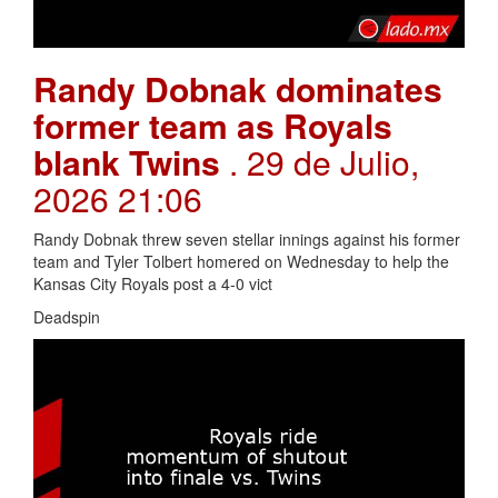
Randy Dobnak dominates
former team as Royals
blank Twins
. 29 de Julio,
2026 21:06
Randy Dobnak threw seven stellar innings against his former
team and Tyler Tolbert homered on Wednesday to help the
Kansas City Royals post a 4-0 vict
Deadspin