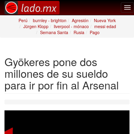
Tog
nav
Perú
burnley - brighton
Agresión
Nueva York
Jürgen Klopp
liverpool - mónaco
messi edad
Semana Santa
Rusia
Pago
Gyökeres pone dos
millones de su sueldo
para ir por fin al Arsenal