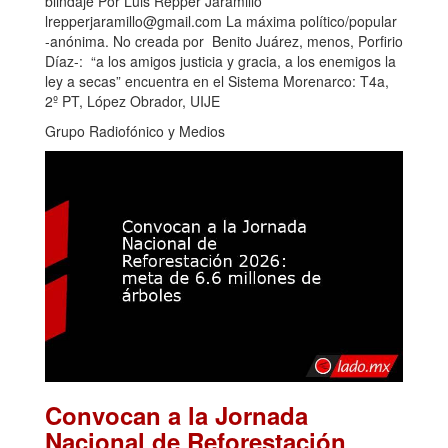
blindaje Por Luis Repper Jaramillo*
lrepperjaramillo@gmail.com La máxima político/popular
-anónima. No creada por Benito Juárez, menos, Porfirio
Díaz-: “a los amigos justicia y gracia, a los enemigos la
ley a secas” encuentra en el Sistema Morenarco: T4a,
2º PT, López Obrador, UIJE
Grupo Radiofónico y Medios
Convocan a la Jornada
Nacional de Reforestación