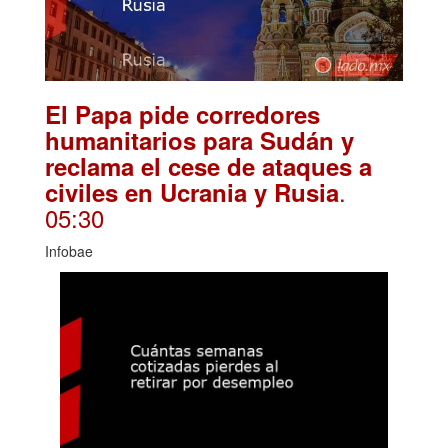
El Papa pide corredores
humanitarios para Sudán y
reclama el cese de ataques a
.
civiles en Ucrania y Rusia
05:30
Infobae