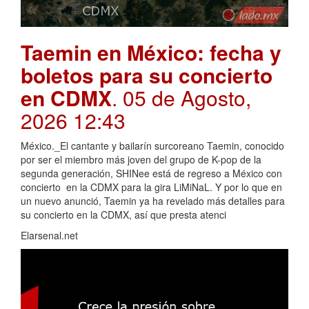
Taemin en México: fecha y
boletos para su concierto
en CDMX
. 05 de Agosto,
2026 12:43
México._El cantante y bailarín surcoreano Taemin, conocido
por ser el miembro más joven del grupo de K-pop de la
segunda generación, SHINee está de regreso a México con
concierto en la CDMX para la gira LiMiNaL. Y por lo que en
un nuevo anunció, Taemin ya ha revelado más detalles para
su concierto en la CDMX, así que presta atenci
Elarsenal.net