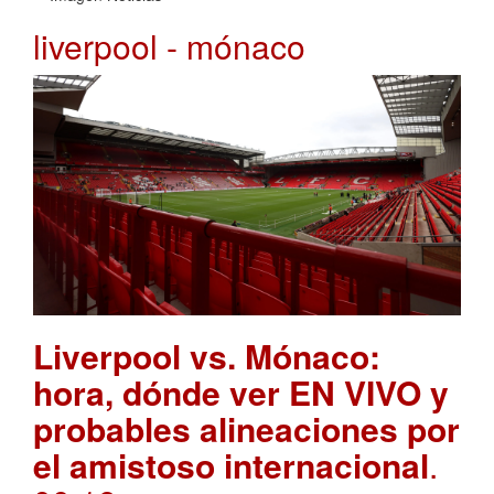
liverpool - mónaco
Liverpool vs. Mónaco:
hora, dónde ver EN VIVO y
probables alineaciones por
el amistoso internacional
.