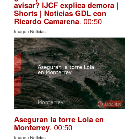
avisar? IJCF explica demora |
Shorts | Noticias GDL con
. 00:50
Ricardo Camarena
Imagen Noticias
Aseguran la torre Lola en
. 00:50
Monterrey
Imagen Noticias