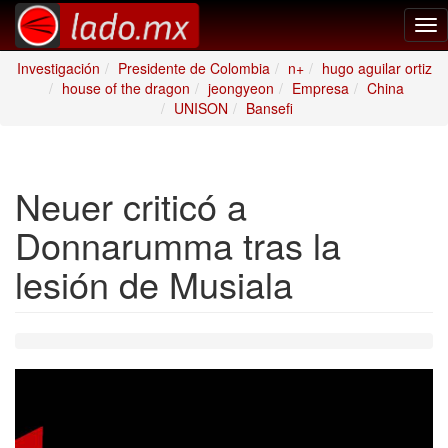
Tog
nav
Investigación
Presidente de Colombia
n+
hugo aguilar ortiz
house of the dragon
jeongyeon
Empresa
China
UNISON
Bansefi
Neuer criticó a
Donnarumma tras la
lesión de Musiala