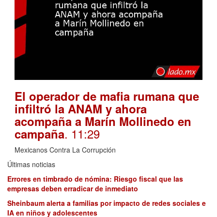
El operador de mafia rumana que
infiltró la ANAM y ahora
acompaña a Marín Mollinedo en
. 11:29
campaña
Mexicanos Contra La Corrupción
Últimas noticias
Errores en timbrado de nómina: Riesgo fiscal que las
empresas deben erradicar de inmediato
Sheinbaum alerta a familias por impacto de redes sociales e
IA en niños y adolescentes