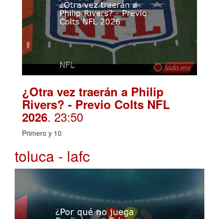
¿Otra vez traerán a Philip
Rivers? - Previo Colts NFL
. 23:50
2026
Primero y 10
toluca - lafc