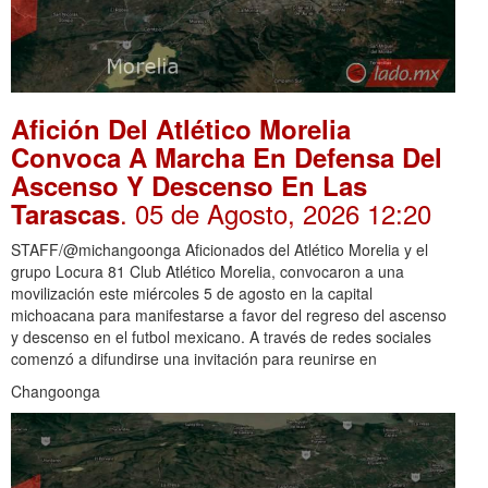
Afición Del Atlético Morelia
Convoca A Marcha En Defensa Del
Ascenso Y Descenso En Las
. 05 de Agosto, 2026 12:20
Tarascas
STAFF/@michangoonga Aficionados del Atlético Morelia y el
grupo Locura 81 Club Atlético Morelia, convocaron a una
movilización este miércoles 5 de agosto en la capital
michoacana para manifestarse a favor del regreso del ascenso
y descenso en el futbol mexicano. A través de redes sociales
comenzó a difundirse una invitación para reunirse en
Changoonga