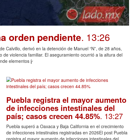
na orden pendiente
. 13:26
o de Calvillo, derivó en la detención de Manuel “N”, de 28 años,
de violencia familiar. El aseguramiento ocurrió a la altura del
nde elementos [̷
Puebla registra el mayor aumento
de infecciones intestinales del
. 13:27
país; casos crecen 44.85%
Puebla superó a Oaxaca y Baja California en el crecimiento
de infecciones intestinales registradas en 2026El post Puebla
registra el mayor aumento de infecciones intestinales del