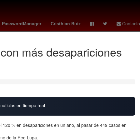
aragoza
Ana Gabriel
araujo
Harrison Ford
PasswordManager
Cristhian Ruiz
Contacto
s con más desapariciones
noticias en tiempo real
el 120 % en desapariciones en un año, al pasar de 449 casos en
rme de la Red Lupa.