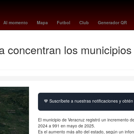
es
España
rosario central
Dólar estadounidense
Puebla de Z
Al momento
Mapa
Futbol
Club
Generador QR
a concentran los municipio
💙 Suscríbete a nuestras notificaciones y obtén 
El municipio de Veracruz registró un incremento d
2024 a 991 en mayo de 2025.
Es el aumento más alto del estado, según un info