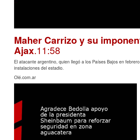
Maher Carrizo y su imponent
Ajax
.11:58
El atacante argentino, quien llegó a los Países Bajos en febrero
instalaciones del estadio.
Olé.com.ar