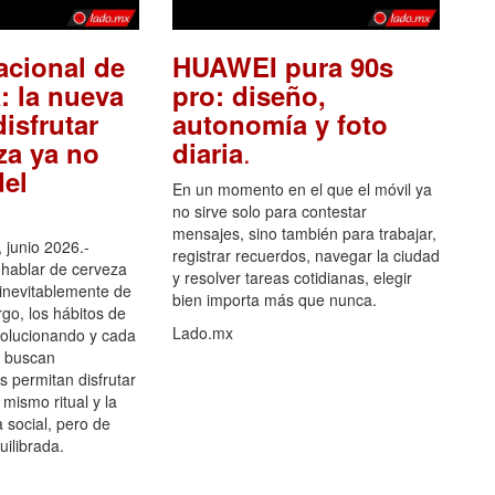
acional de
HUAWEI pura 90s
: la nueva
pro: diseño,
isfrutar
autonomía y foto
.
za ya no
diaria
el
En un momento en el que el móvil ya
no sirve solo para contestar
mensajes, sino también para trabajar,
 junio 2026.-
registrar recuerdos, navegar la ciudad
hablar de cerveza
y resolver tareas cotidianas, elegir
 inevitablemente de
bien importa más que nunca.
go, los hábitos de
Lado.mx
olucionando y cada
 buscan
es permitan disfrutar
 mismo ritual y la
 social, pero de
ilibrada.