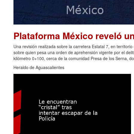
Plataforma México reveló u
Una revisión realizada sobre la carretera Estatal 7, en territori
sobre quien pesa una orden de aprehensión vigente por el delito 
kilómetro 0+100, cerca de la comunidad Presa de los Serna, do
Heraldo de Aguascalientes