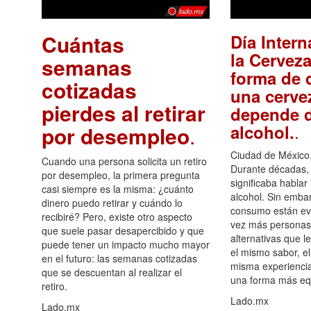
Cuántas
Día Intern
la Cerveza
semanas
forma de d
cotizadas
una cerve
pierdes al retirar
depende d
.
alcohol.
por desempleo
.
Ciudad de México,
Cuando una persona solicita un retiro
Durante décadas, 
por desempleo, la primera pregunta
significaba hablar
casi siempre es la misma: ¿cuánto
alcohol. Sin embar
dinero puedo retirar y cuándo lo
consumo están ev
recibiré? Pero, existe otro aspecto
vez más personas
que suele pasar desapercibido y que
alternativas que l
puede tener un impacto mucho mayor
el mismo sabor, el
en el futuro: las semanas cotizadas
misma experiencia
que se descuentan al realizar el
una forma más equ
retiro.
Lado.mx
Lado.mx