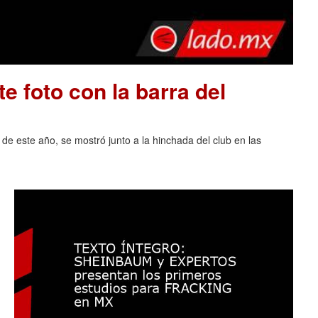
e foto con la barra del
 de este año, se mostró junto a la hinchada del club en las