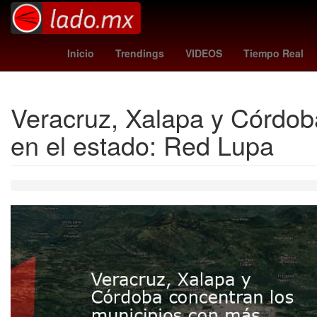
Aguascalientes
así aprenderás
Nuno Mend
Inicio
Trendings
VIDEOS
Tiempo Real
Veracruz, Xalapa y Córdob
en el estado: Red Lupa