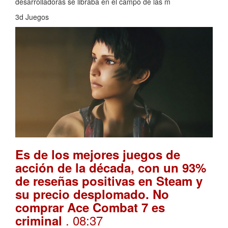
desarrolladoras se libraba en el campo de las m
3d Juegos
Es de los mejores juegos de
acción de la década, con un 93%
de reseñas positivas en Steam y
su precio desplomado. No
comprar Ace Combat 7 es
. 08:37
criminal