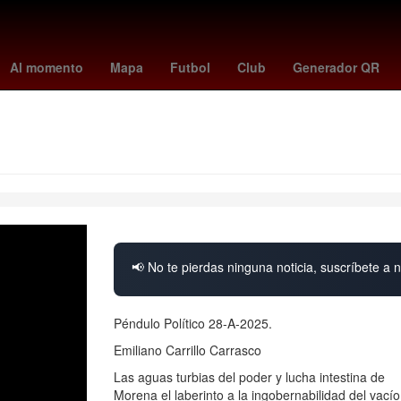
 Recodo
Fuegos artificiales
Argentina
jesús maría tarriba
frank
Al momento
Mapa
Futbol
Club
Generador QR
📢 No te pierdas ninguna noticia, suscríbete a n
Péndulo Político 28-A-2025.
Emiliano Carrillo Carrasco
Las aguas turbias del poder y lucha intestina de
Morena el laberinto a la ingobernabilidad del vacío