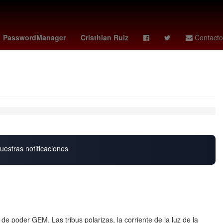
enstein
memes grito de independencia
clima en hermosillo
PasswordManager
Cristhian Ruiz
Contacto
uestras notificaciones
 de poder GEM. Las tribus polarizas, la corriente de la luz de la