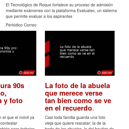
El Tecnológico de Roque fortalece su proceso de admisión
mediante exámenes con la plataforma Evaluatec, un sistema
que permite evaluar a los aspirantes
Periódico Correo
ura 90s
La foto de la abuela
o,
que merece verse
 y foto
tan bien como se ve
.
en el recuerdo
el que el móvil ya
Casi toda familia guarda una foto
 contestar
vieja que quiere rescatar: la de la
mbién para trabajar,
boda de los abuelos, la del bautizo de