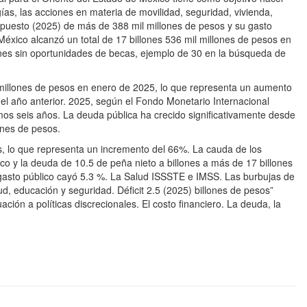
gías, las acciones en materia de movilidad, seguridad, vivienda,
supuesto (2025) de más de 388 mil millones de pesos y su gasto
México alcanzó un total de 17 billones 536 mil millones de pesos en
nes sin oportunidades de becas, ejemplo de 30 en la búsqueda de
 millones de pesos en enero de 2025, lo que representa un aumento
l año anterior. 2025, según el Fondo Monetario Internacional
timos seis años. La deuda pública ha crecido significativamente desde
nes de pesos.
, lo que representa un incremento del 66%. La cauda de los
co y la deuda de 10.5 de peña nieto a billones a más de 17 billones
l gasto público cayó 5.3 %. La Salud ISSSTE e IMSS. Las burbujas de
d, educación y seguridad. Déficit 2.5 (2025) billones de pesos”
ción a políticas discrecionales. El costo financiero. La deuda, la