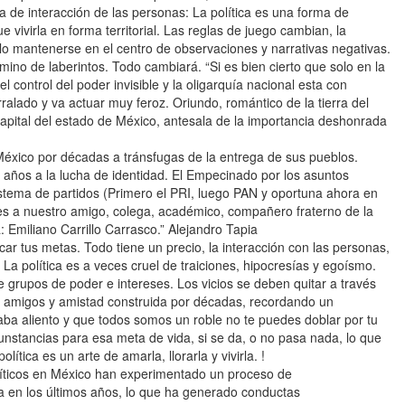
ma de interacción de las personas: La política es una forma de
e vivirla en forma territorial. Las reglas de juego cambian, la
olo mantenerse en el centro de observaciones y narrativas negativas.
mino de laberintos. Todo cambiará. “Si es bien cierto que solo en la
el control del poder invisible y la oligarquía nacional esta con
ralado y va actuar muy feroz. Oriundo, romántico de la tierra del
 capital del estado de México, antesala de la importancia deshonrada
México por décadas a tránsfugas de la entrega de sus pueblos.
ños a la lucha de identidad. El Empecinado por los asuntos
 sistema de partidos (Primero el PRI, luego PAN y oportuna ahora en
es a nuestro amigo, colega, académico, compañero fraterno de la
a: Emiliano Carrillo Carrasco.” Alejandro Tapia
car tus metas. Todo tiene un precio, la interacción con las personas,
La política es a veces cruel de traiciones, hipocresías y egoísmo.
e grupos de poder e intereses. Los vicios se deben quitar a través
a, amigos y amistad construida por décadas, recordando un
ba aliento y que todos somos un roble no te puedes doblar por tu
nstancias para esa meta de vida, si se da, o no pasa nada, lo que
ítica es un arte de amarla, llorarla y vivirla. !
líticos en México han experimentado un proceso de
sta en los últimos años, lo que ha generado conductas