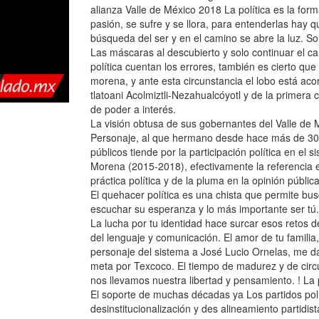
alianza Valle de México 2018 La política es la for
pasión, se sufre y se llora, para entenderlas hay qu
búsqueda del ser y en el camino se abre la luz. S
Las máscaras al descubierto y solo continuar el ca
política cuentan los errores, también es cierto que 
morena, y ante esta circunstancia el lobo está acor
tlatoani Acolmiztli-Nezahualcóyotl y de la primera
de poder a interés.
La visión obtusa de sus gobernantes del Valle de 
Personaje, al que hermano desde hace más de 30 a
públicos tiende por la participación política en el
Morena (2015-2018), efectivamente la referencia 
práctica política y de la pluma en la opinión públic
El quehacer política es una chista que permite bus
escuchar su esperanza y lo más importante ser tú. 
La lucha por tu identidad hace surcar esos retos d
del lenguaje y comunicación. El amor de tu famili
personaje del sistema a José Lucio Ornelas, me da
meta por Texcoco. El tiempo de madurez y de circu
nos llevamos nuestra libertad y pensamiento. ! La pol
El soporte de muchas décadas ya Los partidos po
desinstitucionalización y des alineamiento partidi