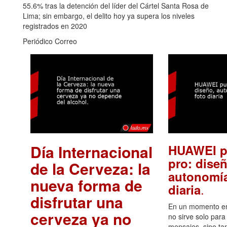
55.6% tras la detención del líder del Cártel Santa Rosa de
Lima; sin embargo, el delito hoy ya supera los niveles
registrados en 2020
Periódico Correo
Día Internacional
HUAWEI p
pro: diseñ
de la Cerveza: la
autonomía
nueva forma de
.
diaria
disfrutar una
En un momento en 
cerveza ya no
no sirve solo para
mensajes, sino ta