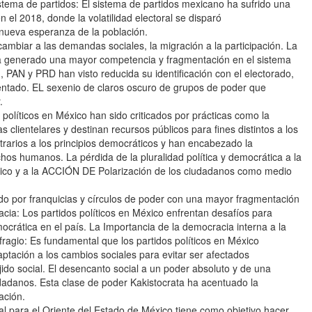
istema de partidos: El sistema de partidos mexicano ha sufrido una
n el 2018, donde la volatilidad electoral se disparó
nueva esperanza de la población.
cambiar a las demandas sociales, la migración a la participación. La
s ha generado una mayor competencia y fragmentación en el sistema
I, PAN y PRD han visto reducida su identificación con el electorado,
entado. EL sexenio de claros oscuro de grupos de poder que
.
políticos en México han sido criticados por prácticas como la
s clientelares y destinan recursos públicos para fines distintos a los
trarios a los principios democráticos y han encabezado la
hos humanos. La pérdida de la pluralidad política y democrática a la
ítico y a la ACCIÓN DE Polarización de los ciudadanos como medio
do por franquicias y círculos de poder con una mayor fragmentación
acia: Los partidos políticos en México enfrentan desafíos para
ocrática en el país. La Importancia de la democracia interna a la
fragio: Es fundamental que los partidos políticos en México
ptación a los cambios sociales para evitar ser afectados
jido social. El desencanto social a un poder absoluto y de una
udadanos. Esta clase de poder Kakistocrata ha acentuado la
ación.
al para el Oriente del Estado de México tiene como objetivo hacer