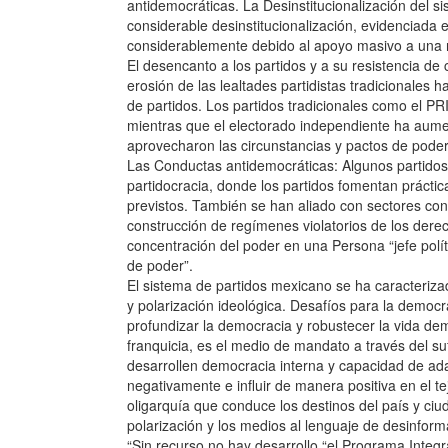
antidemocráticas. La Desinstitucionalización del s
considerable desinstitucionalización, evidenciada e
considerablemente debido al apoyo masivo a una 
El desencanto a los partidos y a su resistencia de 
erosión de las lealtades partidistas tradicionale
de partidos. Los partidos tradicionales como el PR
mientras que el electorado independiente ha aum
aprovecharon las circunstancias y pactos de poder
Las Conductas antidemocráticas: Algunos partidos 
partidocracia, donde los partidos fomentan práctica
previstos. También se han aliado con sectores con
construcción de regímenes violatorios de los derec
concentración del poder en una Persona “jefe pol
de poder”.
El sistema de partidos mexicano se ha caracteriza
y polarización ideológica. Desafíos para la democr
profundizar la democracia y robustecer la vida dem
franquicia, es el medio de mandato a través del su
desarrollen democracia interna y capacidad de ada
negativamente e influir de manera positiva en el te
oligarquía que conduce los destinos del país y ci
polarización y los medios al lenguaje de desinform
“Sin recurso no hay desarrollo “el Programa Integr