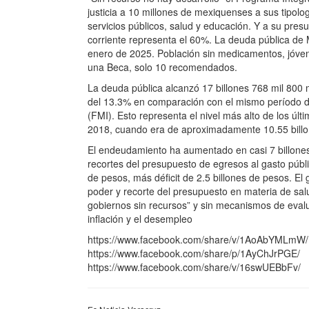
justicia a 10 millones de mexiquenses a sus tipolo
servicios públicos, salud y educación. Y a su pre
corriente representa el 60%. La deuda pública de 
enero de 2025. Población sin medicamentos, jóve
una Beca, solo 10 recomendados.
La deuda pública alcanzó 17 billones 768 mil 800
del 13.3% en comparación con el mismo período de
(FMI). Esto representa el nivel más alto de los úl
2018, cuando era de aproximadamente 10.55 billo
El endeudamiento ha aumentado en casi 7 billones
recortes del presupuesto de egresos al gasto públi
de pesos, más déficit de 2.5 billones de pesos. E
poder y recorte del presupuesto en materia de salu
gobiernos sin recursos” y sin mecanismos de evalua
inflación y el desempleo
https://www.facebook.com/share/v/1AoAbYMLmW/
https://www.facebook.com/share/p/1AyChJrPGE/
https://www.facebook.com/share/v/16swUEBbFv/