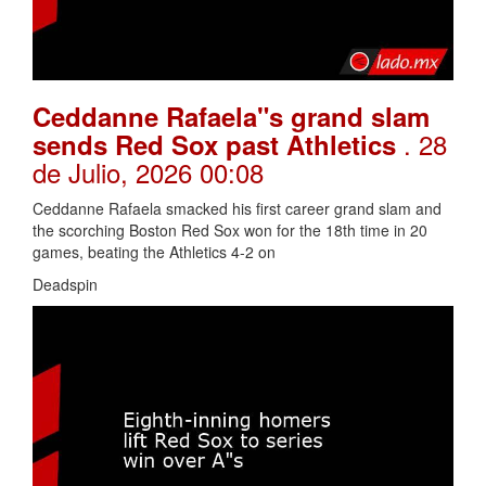
Ceddanne Rafaela"s grand slam
. 28
sends Red Sox past Athletics
de Julio, 2026 00:08
Ceddanne Rafaela smacked his first career grand slam and
the scorching Boston Red Sox won for the 18th time in 20
games, beating the Athletics 4-2 on
Deadspin