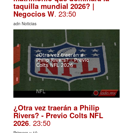
taquilla mundial 2026? |
. 23:50
Negocios W
adn Noticias
¿Otra vez traerán a Philip
Rivers? - Previo Colts NFL
. 23:50
2026
Primero y 10