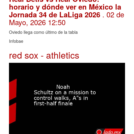
horario y dónde ver en México la
. 02 de
Jornada 34 de LaLiga 2026
Mayo, 2026 12:50
Oviedo llega como último de la tabla
Infobae
red sox - athletics