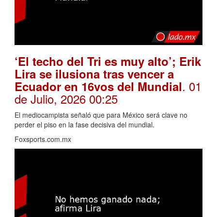
‘El techo del Tri es muy alto’; Erik
Lira se ilusiona tras vencer a
. 01
Ecuador en 16vos del Mundial
de Julio, 2026 00:25
El mediocampista señaló que para México será clave no
perder el piso en la fase decisiva del mundial.
Foxsports.com.mx