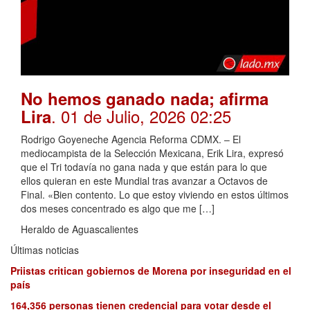
No hemos ganado nada; afirma
. 01 de Julio, 2026 02:25
Lira
Rodrigo Goyeneche Agencia Reforma CDMX. – El
mediocampista de la Selección Mexicana, Erik Lira, expresó
que el Tri todavía no gana nada y que están para lo que
ellos quieran en este Mundial tras avanzar a Octavos de
Final. «Bien contento. Lo que estoy viviendo en estos últimos
dos meses concentrado es algo que me […]
Heraldo de Aguascalientes
Últimas noticias
Priistas critican gobiernos de Morena por inseguridad en el
país
164,356 personas tienen credencial para votar desde el