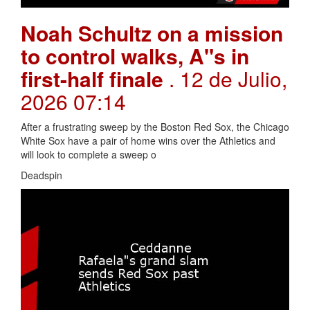
Noah Schultz on a mission
to control walks, A"s in
first-half finale
. 12 de Julio,
2026 07:14
After a frustrating sweep by the Boston Red Sox, the Chicago
White Sox have a pair of home wins over the Athletics and
will look to complete a sweep o
Deadspin