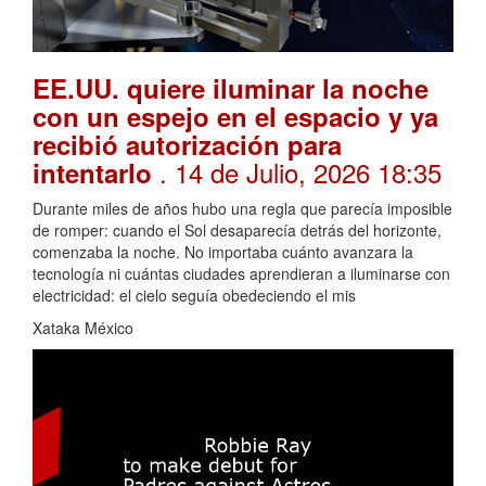
EE.UU. quiere iluminar la noche
con un espejo en el espacio y ya
recibió autorización para
. 14 de Julio, 2026 18:35
intentarlo
Durante miles de años hubo una regla que parecía imposible
de romper: cuando el Sol desaparecía detrás del horizonte,
comenzaba la noche. No importaba cuánto avanzara la
tecnología ni cuántas ciudades aprendieran a iluminarse con
electricidad: el cielo seguía obedeciendo el mis
Xataka México