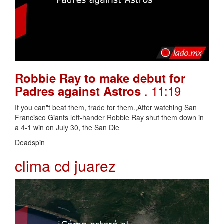
Robbie Ray to make debut for
. 11:19
Padres against Astros
If you can"t beat them, trade for them.,After watching San
Francisco Giants left-hander Robbie Ray shut them down in
a 4-1 win on July 30, the San Die
Deadspin
clima cd juarez