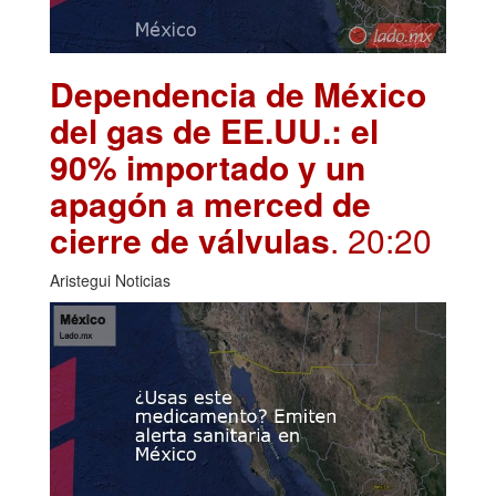
Dependencia de México
del gas de EE.UU.: el
90% importado y un
apagón a merced de
cierre de válvulas
. 20:20
Aristegui Noticias