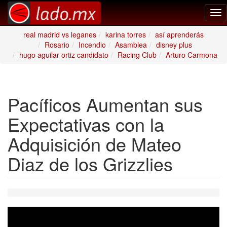
Tog
nav
real madrid vs leganes
karina torres
así aprenderás
Rosario
Incendio
Asamblea
disney plus
hugo aguilar ortiz candidato
Racing Club
Arturo Carmona
Pacíficos Aumentan sus
Expectativas con la
Adquisición de Mateo
Diaz de los Grizzlies