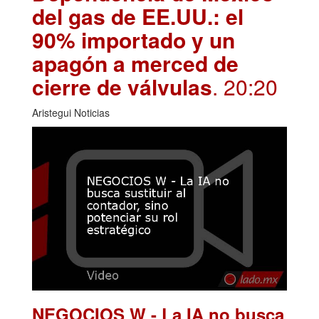
del gas de EE.UU.: el
90% importado y un
apagón a merced de
cierre de válvulas
. 20:20
Aristegui Noticias
NEGOCIOS W - La IA no busca