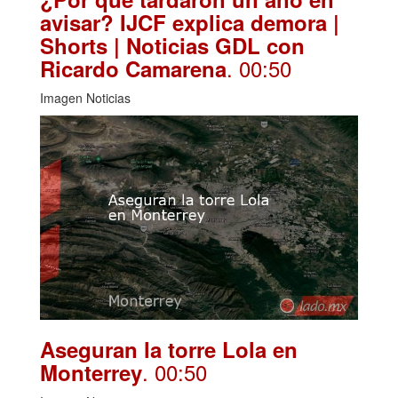
avisar? IJCF explica demora |
Shorts | Noticias GDL con
. 00:50
Ricardo Camarena
Imagen Noticias
Aseguran la torre Lola en
. 00:50
Monterrey