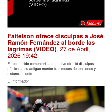
Faitelson ofrece disculpas a José
Ramón Fernández al borde las
. 27 de Abril,
lágrimas (VIDEO)
2026 19:42
El reconocido comentarista deportivo ofreció disculpas
públicas a su antiguo mentor tras meses de tensiones y
distanciamiento
El Informador