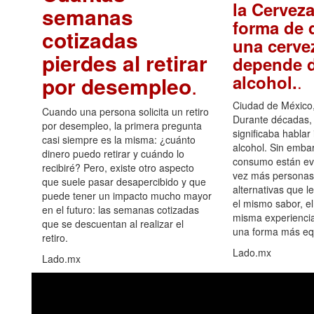
la Cerveza
semanas
forma de d
cotizadas
una cerve
pierdes al retirar
depende d
.
alcohol.
por desempleo
.
Ciudad de México,
Cuando una persona solicita un retiro
Durante décadas, 
por desempleo, la primera pregunta
significaba hablar
casi siempre es la misma: ¿cuánto
alcohol. Sin embar
dinero puedo retirar y cuándo lo
consumo están ev
recibiré? Pero, existe otro aspecto
vez más personas
que suele pasar desapercibido y que
alternativas que l
puede tener un impacto mucho mayor
el mismo sabor, el
en el futuro: las semanas cotizadas
misma experiencia
que se descuentan al realizar el
una forma más equ
retiro.
Lado.mx
Lado.mx