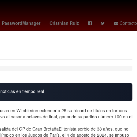
vs santos
Germán Berterame
Rogelio Funes Mori
mexico vs
PasswordManager
Cristhian Ruiz
Contacto
noticias en tiempo real
busca en Wimbledon extender a 25 su récord de títulos en torneos
vo al pasar a octavos de final, ganando su partido número 100 en el
alida del GP de Gran BretañaEl tenista serbio de 38 años, que no
olímpico en los Juegos de París, el 4 de agosto de 2024, se impuso