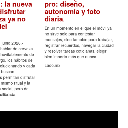
: la nueva
pro: diseño,
isfrutar
autonomía y foto
.
za ya no
diaria
el
En un momento en el que el móvil ya
no sirve solo para contestar
mensajes, sino también para trabajar,
 junio 2026.-
registrar recuerdos, navegar la ciudad
hablar de cerveza
y resolver tareas cotidianas, elegir
 inevitablemente de
bien importa más que nunca.
go, los hábitos de
Lado.mx
olucionando y cada
 buscan
es permitan disfrutar
 mismo ritual y la
 social, pero de
ilibrada.