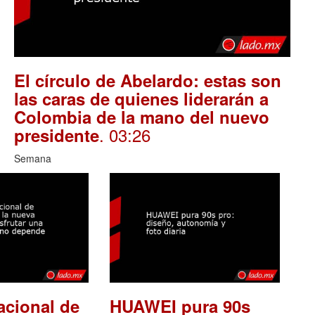
El círculo de Abelardo: estas son
las caras de quienes liderarán a
Colombia de la mano del nuevo
. 03:26
presidente
Semana
acional de
HUAWEI pura 90s