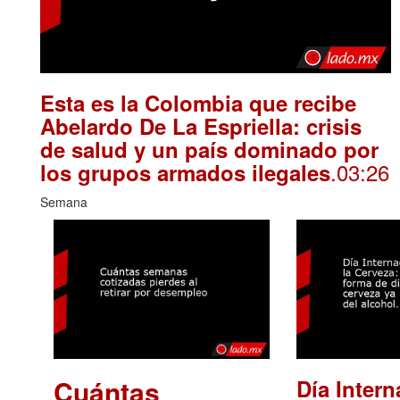
Esta es la Colombia que recibe
Abelardo De La Espriella: crisis
de salud y un país dominado por
.03:26
los grupos armados ilegales
Semana
Cuántas
Día Intern