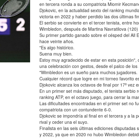
en tercera ronda a su compatriota Miomir Kecmanov
Djokovic, en la actualidad sexto del ranking mundi
victoria en 2022 y haber perdido las dos últimas fi
El serbio se convierte en el tercer tenista, entre
Wimbledon, después de Martina Navratilova (120)
Su primer partido ganado sobre el césped del All
hace veinte años.
"Es algo histórico.
Suena muy bien.
Estoy muy agradecido de estar en esta posición", 
una celebración con gestos, desde el palco de los 
"Wimbledon es un sueño para muchos jugadores.
Cualquier récord que logre en mi torneo favorito e
Djokovic alcanza los octavos de final por 17ª vez 
En un primer set más disputado, el tenista serbio r
ranking ATP, en el octavo juego, para cerrar la ma
Las dificultades encontradas en el primer set no 
compatriota con un contundente 6-0.
Djokovic se impondría al final en el tercera y a la
rival y ceder una el suyo.
Finalista en las seis últimas ediciones disputadas 
y 2022, ya que en 2020 no hubo Wimbledon debido 