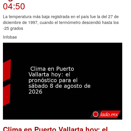
04:50
La temperatura más baja registrada en el país fue la del 27 de
diciembre de 1997, cuando el termómetro descendió hasta los
-25 grados
Infobae
Clima en Puerto Vallarta hoy: el