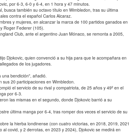
ic, por 6-3, 6-0 y 6-4, en 1 hora y 47 minutos.
al, busca también su octavo título en Wimbledon, tras su última
nales contra el español Carlos Alcaraz.
 hombres y mujeres, en alcanzar la marca de 100 partidos ganados en
 y Roger Federer (105).
 England Club, ante el argentino Juan Mónaco, se remonta a 2005,
dijo Djokovic, quien convenció a su hija para que le acompañara en
allegados de los jugadores.
s una bendición", añadió.
en sus 20 participaciones en Wimbledon.
ompió el servicio de su rival y compatriota, de 25 años y 49º en el
nga por 6-3.
fueron las mismas en el segundo, donde Djokovic barrió a su
 postre última manga por 6-4, tras romper dos veces el servicio de su
sobre la hierba londinense (con cuatro victorias, en 2018, 2019, 2021
al covid, y 2 derrotas, en 2023 y 2024), Djokovic se medirá en