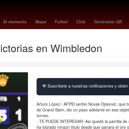
s
ley de amparo claudia sheinbaum
mariners vs dodgers
toluca 
Al momento
Mapa
Futbol
Club
Generador QR
 victorias en Wimbledon
💙 Suscríbete a nuestras notificaciones y obtén 
Arturo López / AFPEl serbio Novak Djokovic, que 
de Grand Slam, dio un paso adelante en ese objeti
torneo.
- TE PUEDE INTERESAR: Así quedó la parrilla de s
ha logrado ningún título desde que ganara el oro 