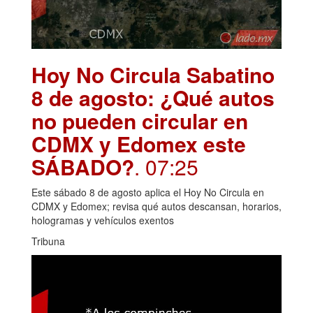
Hoy No Circula Sabatino
8 de agosto: ¿Qué autos
no pueden circular en
CDMX y Edomex este
SÁBADO?
. 07:25
Este sábado 8 de agosto aplica el Hoy No Circula en
CDMX y Edomex; revisa qué autos descansan, horarios,
hologramas y vehículos exentos
Tribuna