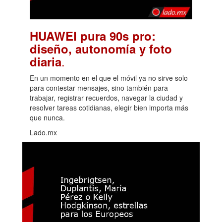
HUAWEI pura 90s pro:
diseño, autonomía y foto
.
diaria
En un momento en el que el móvil ya no sirve solo
para contestar mensajes, sino también para
trabajar, registrar recuerdos, navegar la ciudad y
resolver tareas cotidianas, elegir bien importa más
que nunca.
Lado.mx