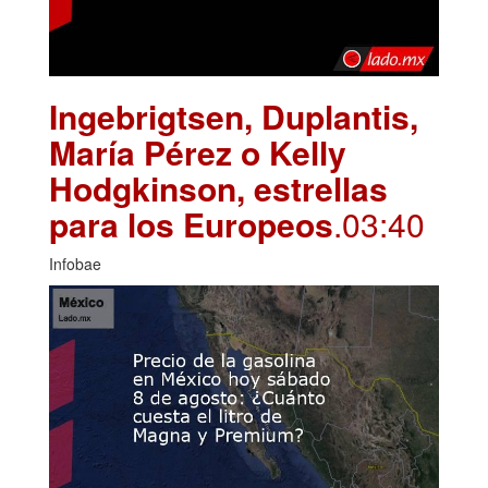
Ingebrigtsen, Duplantis,
María Pérez o Kelly
Hodgkinson, estrellas
para los Europeos
.03:40
Infobae