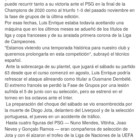
puede recurrir tanto a su victoria ante el PSG en la final de la
Champions de 2020 como al triunfo 1-0 del pasado noviembre en
la fase de grupos de la última edición.
Por esas fechas, Luis Enrique estaba todavía aceitando una
máquina que en los últimos meses se adueñó de los títulos de
liga y copa franceses y de su ansiada primera corona de la Liga
de Campeones.
"Estamos viviendo una temporada histórica para nuestro club y
queremos prolongarla en esta competición", subrayó el técnico
español.
Ante la sobrecarga de su plantel, que jugará el sábado su partido
63 desde que el curso comenzó en agosto, Luis Enrique podría
refrescar el ataque alineando como titular a Ousmane Dembélé.
El extremo francés se perdió la Fase de Grupos por una lesión
sufrida el 5 de junio con su selección, pero se estrenó en el
torneo en los octavos ante el Inter.
La preparación del choque del sábado se vio ensombrecida por
la muerte de Diogo Jota, delantero del Liverpool y de la selección
portuguesa, el jueves en un accidente de tráfico.
Hasta cuatro figuras del PSG — Nuno Mendes, Vitinha, Joao
Neves y Gonçalo Ramos — eran compañeros de selección de
Jota y con él alzaron el trofeo de la Liga de Naciones de la UEFA