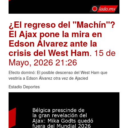
¿El regreso del "Machín"?
El Ajax pone la mira en
Edson Álvarez ante la
crisis del West Ham
. 15 de
Mayo, 2026 21:26
Efecto dominó: El posible descenso del West Ham que
vestiría a Edson Álvarez otra vez de Ajacied
Estadio Deportes