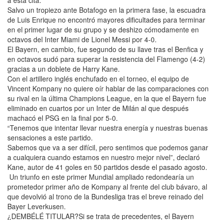
Salvo un tropiezo ante Botafogo en la primera fase, la escuadra
de Luis Enrique no encontró mayores dificultades para terminar
en el primer lugar de su grupo y se deshizo cómodamente en
octavos del Inter Miami de Lionel Messi por 4-0.
El Bayern, en cambio, fue segundo de su llave tras el Benfica y
en octavos sudó para superar la resistencia del Flamengo (4-2)
gracias a un doblete de Harry Kane.
Con el artillero inglés enchufado en el torneo, el equipo de
Vincent Kompany no quiere oír hablar de las comparaciones con
su rival en la última Champions League, en la que el Bayern fue
eliminado en cuartos por un Inter de Milán al que después
machacó el PSG en la final por 5-0.
“Tenemos que intentar llevar nuestra energía y nuestras buenas
sensaciones a este partido.
Sabemos que va a ser difícil, pero sentimos que podemos ganar
a cualquiera cuando estamos en nuestro mejor nivel”, declaró
Kane, autor de 41 goles en 50 partidos desde el pasado agosto.
Un triunfo en este primer Mundial ampliado redondearía un
prometedor primer año de Kompany al frente del club bávaro, al
que devolvió al trono de la Bundesliga tras el breve reinado del
Bayer Leverkusen.
¿DEMBÉLÉ TITULAR?Si se trata de precedentes, el Bayern