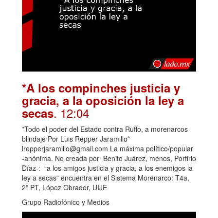
*A los compinches justicia y
gracia, a la oposición la ley a
. 12:04
secas
*Todo el poder del Estado contra Ruffo, a morenarcos
blindaje Por Luis Repper Jaramillo*
lrepperjaramillo@gmail.com La máxima político/popular
-anónima. No creada por Benito Juárez, menos, Porfirio
Díaz-: “a los amigos justicia y gracia, a los enemigos la
ley a secas” encuentra en el Sistema Morenarco: T4a,
2º PT, López Obrador, UIJE
Grupo Radiofónico y Medios