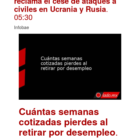
reclama el cese de ataques a
.
civiles en Ucrania y Rusia
05:30
Infobae
Cuántas semanas
cotizadas pierdes al
retirar por desempleo
.