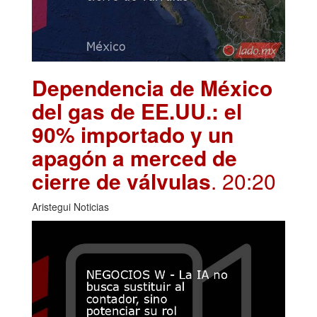
Dependencia de México
del gas de EE.UU.: el
90% importado y un
apagón a merced de
cierre de válvulas
. 20:20
Aristegui Noticias