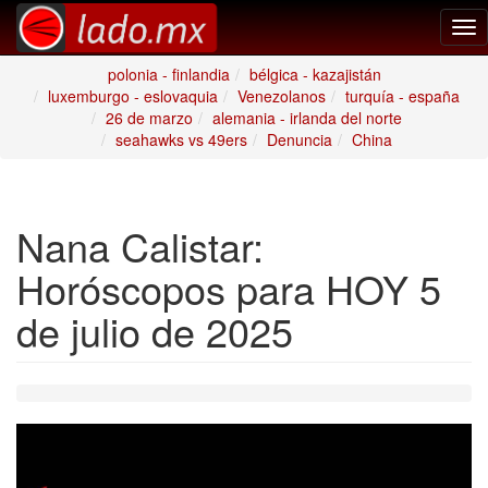
Tog
nav
polonia - finlandia
bélgica - kazajistán
luxemburgo - eslovaquia
Venezolanos
turquía - españa
26 de marzo
alemania - irlanda del norte
seahawks vs 49ers
Denuncia
China
Nana Calistar:
Horóscopos para HOY 5
de julio de 2025