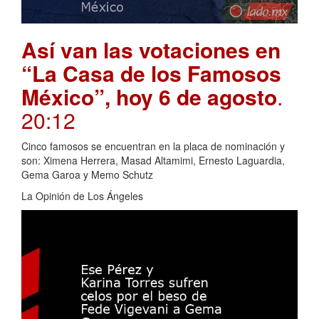
Así van las votaciones en
“La Casa de los Famosos
México”, hoy 6 de agosto
.
20:12
Cinco famosos se encuentran en la placa de nominación y
son: Ximena Herrera, Masad Altamimi, Ernesto Laguardia,
Gema Garoa y Memo Schutz
La Opinión de Los Ángeles