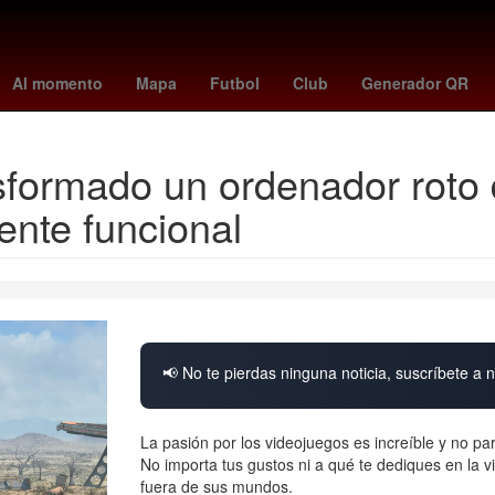
orena
2024
Derecho
Aguascalientes
Senador
Nueva York
Al momento
Mapa
Futbol
Club
Generador QR
nsformado un ordenador roto
ente funcional
📢 No te pierdas ninguna noticia, suscríbete a n
La pasión por los videojuegos es increíble y no pa
No importa tus gustos ni a qué te dediques en la 
fuera de sus mundos.