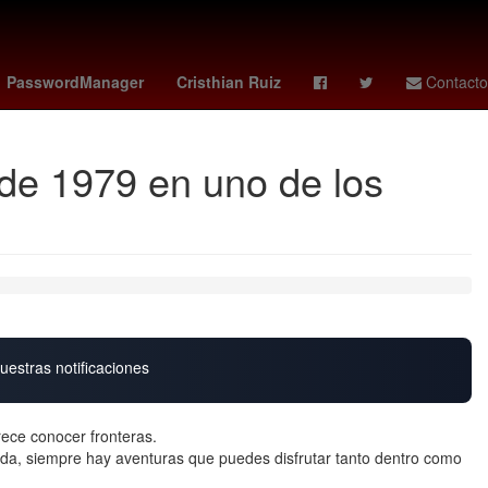
G7 paises
27 de marzo
PasswordManager
Cristhian Ruiz
Contacto
 de 1979 en uno de los
uestras notificaciones
rece conocer fronteras.
vida, siempre hay aventuras que puedes disfrutar tanto dentro como