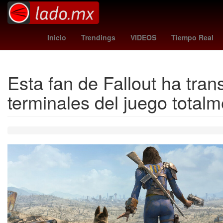
Gobierno
Argentina
M
Inicio
Trendings
VIDEOS
Tiempo Real
Esta fan de Fallout ha tra
terminales del juego totalm