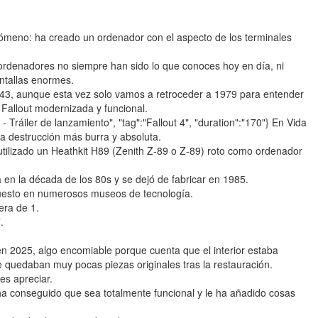
ómeno: ha creado un ordenador con el aspecto de los terminales
rdenadores no siempre han sido lo que conoces hoy en día, ni
ntallas enormes.
1943, aunque esta vez solo vamos a retroceder a 1979 para entender
Fallout modernizada y funcional.
4 - Tráiler de lanzamiento", "tag":"Fallout 4", "duration":"170"} En Vida
a destrucción más burra y absoluta.
ilizado un Heathkit H89 (Zenith Z-89 o Z-89) roto como ordenador
 en la década de los 80s y se dejó de fabricar en 1985.
puesto en numerosos museos de tecnología.
era de 1.
.
n 2025, algo encomiable porque cuenta que el interior estaba
e quedaban muy pocas piezas originales tras la restauración.
es apreciar.
 ha conseguido que sea totalmente funcional y le ha añadido cosas