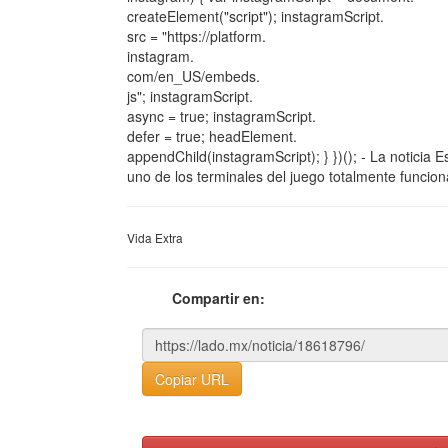
createElement("script"); instagramScript.
src = "https://platform.
instagram.
com/en_US/embeds.
js"; instagramScript.
async = true; instagramScript.
defer = true; headElement.
appendChild(instagramScript); } })(); - La noticia
uno de los terminales del juego totalmente funcion
Vida Extra
Compartir en:
Copiar URL