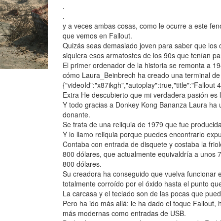
.
.
y a veces ambas cosas, como le ocurre a este fen
que vemos en Fallout.
Quizás seas demasiado joven para saber que los o
siquiera esos armatostes de los 90s que tenían pa
El primer ordenador de la historia se remonta a 
cómo Laura_Beinbrech ha creado una terminal de 
{"videoId":"x87ikgh","autoplay":true,"title":"Fallout 
Extra He descubierto que mi verdadera pasión es l
Y todo gracias a Donkey Kong Bananza Laura ha ut
donante.
Se trata de una reliquia de 1979 que fue producida
Y lo llamo reliquia porque puedes encontrarlo ex
Contaba con entrada de disquete y costaba la friol
800 dólares, que actualmente equivaldría a unos 7
800 dólares.
Su creadora ha conseguido que vuelva funcionar e
totalmente corroído por el óxido hasta el punto qu
La carcasa y el teclado son de las pocas que pued
Pero ha ido más allá: le ha dado el toque Fallout,
más modernas como entradas de USB.