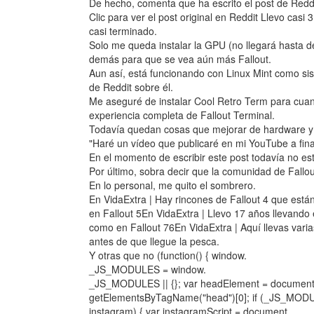
De hecho, comenta que ha escrito el post de Redd
Clic para ver el post original en Reddit Llevo cas
casi terminado.
Solo me queda instalar la GPU (no llegará hasta de
demás para que se vea aún más Fallout.
Aun así, está funcionando con Linux Mint como sis
de Reddit sobre él.
Me aseguré de instalar Cool Retro Term para cuando
experiencia completa de Fallout Terminal.
Todavía quedan cosas que mejorar de hardware y s
"Haré un vídeo que publicaré en mi YouTube a fina
En el momento de escribir este post todavía no est
Por último, sobra decir que la comunidad de Fallo
En lo personal, me quito el sombrero.
En VidaExtra | Hay rincones de Fallout 4 que est
en Fallout 5En VidaExtra | Llevo 17 años llevando
como en Fallout 76En VidaExtra | Aquí llevas varia
antes de que llegue la pesca.
Y otras que no (function() { window.
_JS_MODULES = window.
_JS_MODULES || {}; var headElement = document
getElementsByTagName("head")[0]; if (_JS_MOD
instagram) { var instagramScript = document.