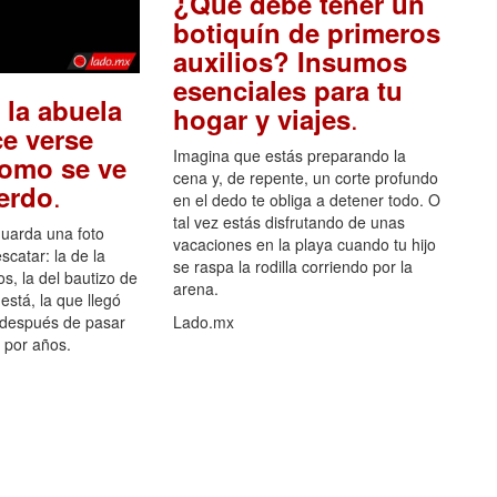
¿Qué debe tener un
botiquín de primeros
auxilios? Insumos
esenciales para tu
 la abuela
.
hogar y viajes
e verse
Imagina que estás preparando la
como se ve
cena y, de repente, un corte profundo
.
uerdo
en el dedo te obliga a detener todo. O
tal vez estás disfrutando de unas
guarda una foto
vacaciones en la playa cuando tu hijo
scatar: la de la
se raspa la rodilla corriendo por la
s, la del bautizo de
arena.
está, la que llegó
 después de pasar
Lado.mx
por años.