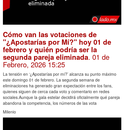
Cómo van las votaciones de
"¿Apostarías por Mí?" hoy 01 de
febrero y quién podría ser la
. 01 de
segunda pareja eliminada
Febrero, 2026 15:25
La tensión en ‘¿Apostarías por mí?’ alcanza su punto máximo
este domingo 01 de febrero. La segunda semana de
eliminaciones ha generado gran expectación entre los fans,
quienes siguen de cerca cada voto y comentario en redes
sociales.Aunque la gala estelar decidirá oficialmente qué pareja
abandona la competencia, los números de las vota
Milenio