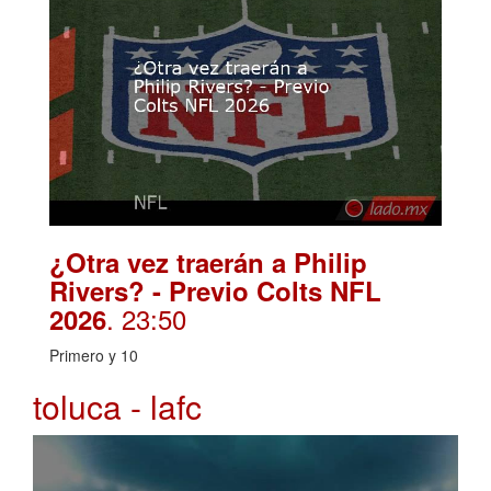
¿Otra vez traerán a Philip
Rivers? - Previo Colts NFL
. 23:50
2026
Primero y 10
toluca - lafc