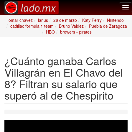
Tog
nav
omar chavez
lanus
26 de marzo
Katy Perry
Nintendo
cadillac formula 1 team
Bruno Valdez
Puebla de Zaragoza
HBO
brewers - pirates
¿Cuánto ganaba Carlos
Villagrán en El Chavo del
8? Filtran su salario que
superó al de Chespirito