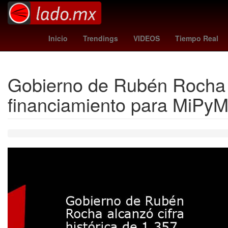
cubs - phillies
Venezolanos
One Di
Inicio
Trendings
VIDEOS
Tiempo Real
Gobierno de Rubén Rocha al
financiamiento para MiPy