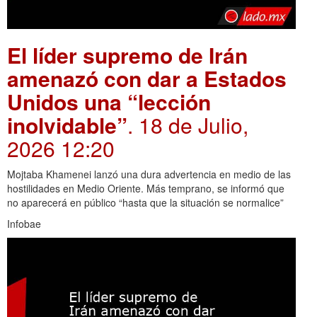
El líder supremo de Irán
amenazó con dar a Estados
Unidos una “lección
inolvidable”
. 18 de Julio,
2026 12:20
Mojtaba Khamenei lanzó una dura advertencia en medio de las
hostilidades en Medio Oriente. Más temprano, se informó que
no aparecerá en público “hasta que la situación se normalice”
Infobae