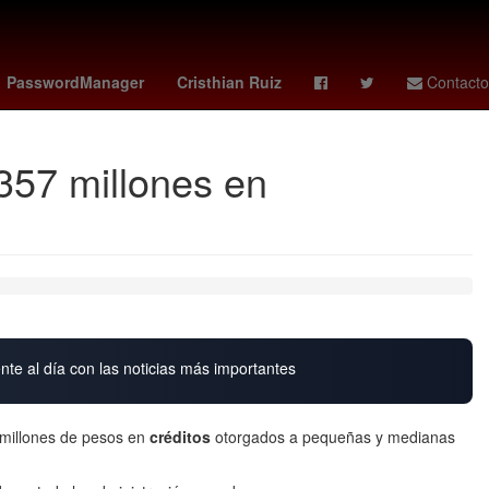
yoane wissa
cuerpo técnico
Pago
PasswordManager
Cristhian Ruiz
Contacto
357 millones en
nte al día con las noticias más importantes
 millones de pesos en
créditos
otorgados a pequeñas y medianas