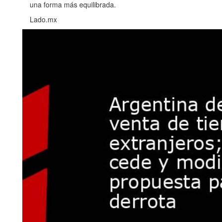
una forma más equilibrada.
Lado.mx