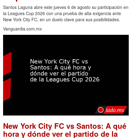
Santos Laguna abre este jueves 6 de agosto su participación en
la Leagues Cup 2026 con una prueba de alta exigencia ante
New York City FC, en un duelo clave para sus posibilidades.
Vanguardia.com.mx
New York City FC vs Santos: A qué
hora y dónde ver el partido de la