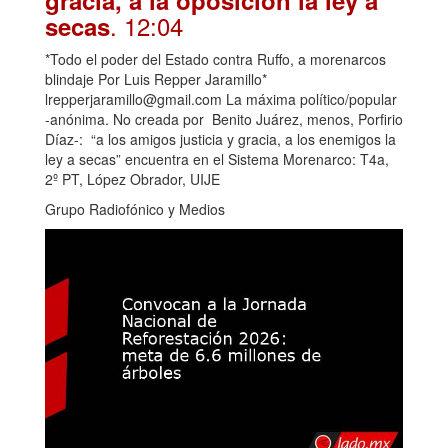
gracia, a la oposición la ley a
. 12:04
secas
*Todo el poder del Estado contra Ruffo, a morenarcos
blindaje Por Luis Repper Jaramillo*
lrepperjaramillo@gmail.com La máxima político/popular
-anónima. No creada por Benito Juárez, menos, Porfirio
Díaz-: “a los amigos justicia y gracia, a los enemigos la
ley a secas” encuentra en el Sistema Morenarco: T4a,
2º PT, López Obrador, UIJE
Grupo Radiofónico y Medios