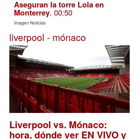
Aseguran la torre Lola en
. 00:50
Monterrey
Imagen Noticias
liverpool - mónaco
Liverpool vs. Mónaco:
hora, dónde ver EN VIVO y