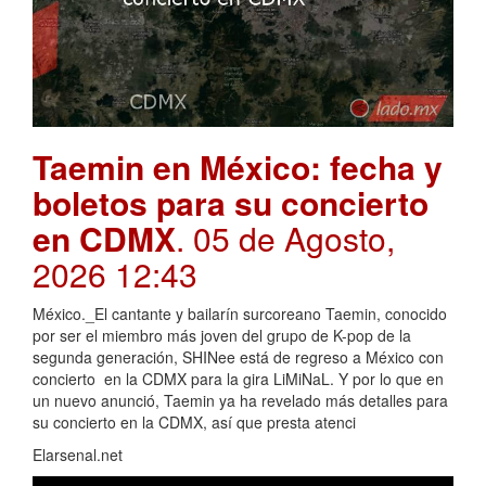
Taemin en México: fecha y
boletos para su concierto
en CDMX
. 05 de Agosto,
2026 12:43
México._El cantante y bailarín surcoreano Taemin, conocido
por ser el miembro más joven del grupo de K-pop de la
segunda generación, SHINee está de regreso a México con
concierto en la CDMX para la gira LiMiNaL. Y por lo que en
un nuevo anunció, Taemin ya ha revelado más detalles para
su concierto en la CDMX, así que presta atenci
Elarsenal.net