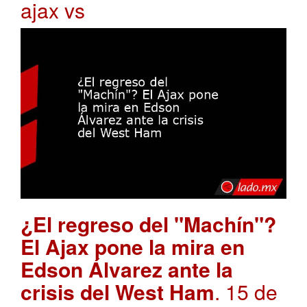
ajax vs
¿El regreso del "Machín"?
El Ajax pone la mira en
Edson Álvarez ante la
crisis del West Ham
. 15 de