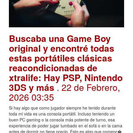
Buscaba una Game Boy
original y encontré todas
estas portátiles clásicas
reacondicionadas de
xtralife: Hay PSP, Nintendo
3DS y más
. 22 de Febrero,
2026 03:35
Si hay algo que como jugador siempre he tenido durante
toda mi vida es una consola portátil. Incluso teniendo un
buen PC gaming o la consola más potente de turno, esa
experiencia de poder jugar tumbado en el sofá o en la cama
antes de dormir no tiene precio. Esto es algo que comenc�