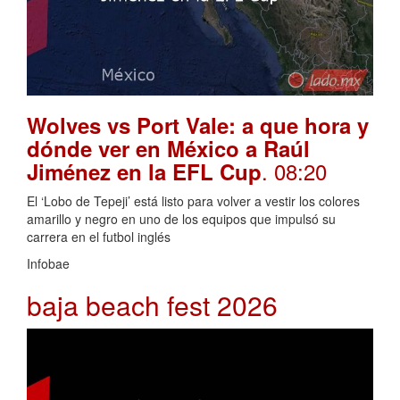
Wolves vs Port Vale: a que hora y
dónde ver en México a Raúl
. 08:20
Jiménez en la EFL Cup
El ‘Lobo de Tepeji’ está listo para volver a vestir los colores
amarillo y negro en uno de los equipos que impulsó su
carrera en el futbol inglés
Infobae
baja beach fest 2026