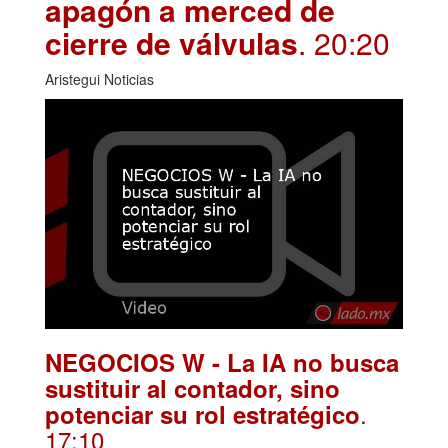
apagón a merced de
cierre de válvulas
. 20:20
Aristegui Noticias
NEGOCIOS W - La IA no busca
sustituir al contador, sino
.
potenciar su rol estratégico
17:10