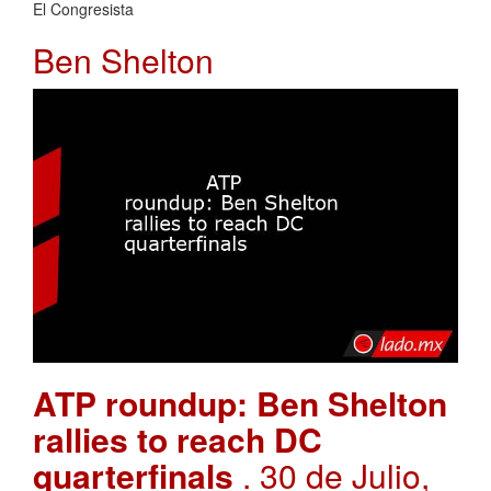
El Congresista
Ben Shelton
ATP roundup: Ben Shelton
rallies to reach DC
quarterfinals
. 30 de Julio,