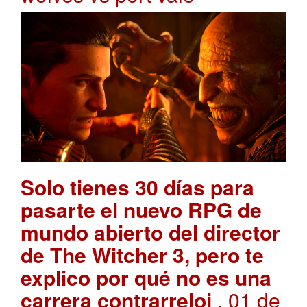
Solo tienes 30 días para
pasarte el nuevo RPG de
mundo abierto del director
de The Witcher 3, pero te
explico por qué no es una
carrera contrarreloj
. 01 de