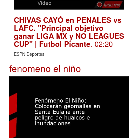
CHIVAS CAYÓ en PENALES vs
LAFC. "Principal objetivo
ganar LIGA MX y NO LEAGUES
. 02:20
CUP" | Futbol Picante
ESPN Deportes
fenomeno el niño