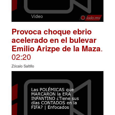
Provoca choque ebrio
acelerado en el bulevar
Emilio Arizpe de la Maza
.
02:20
Zócalo Saltillo