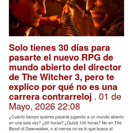
Solo tienes 30 días para
pasarte el nuevo RPG de
mundo abierto del director
de The Witcher 3, pero te
explico por qué no es una
carrera contrarreloj
. 01 de
Mayo, 2026 22:08
¿Cuánto tiempo quieres pasarte jugando a un mundo abierto
en una sola vez? ¿20 horas? ¿Quizá 100 horas? No en The
Blood of Dawnwalker, o al menos no es lo que busca al