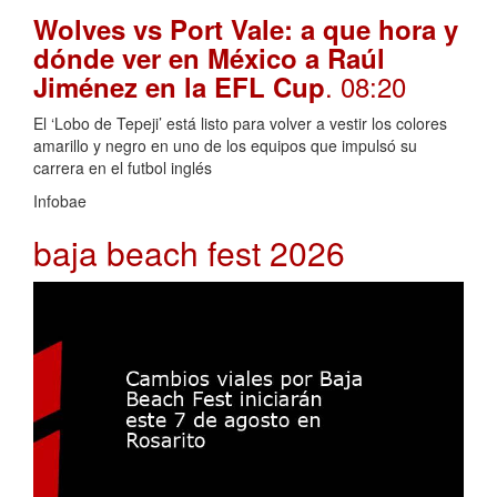
Wolves vs Port Vale: a que hora y
dónde ver en México a Raúl
. 08:20
Jiménez en la EFL Cup
El ‘Lobo de Tepeji’ está listo para volver a vestir los colores
amarillo y negro en uno de los equipos que impulsó su
carrera en el futbol inglés
Infobae
baja beach fest 2026