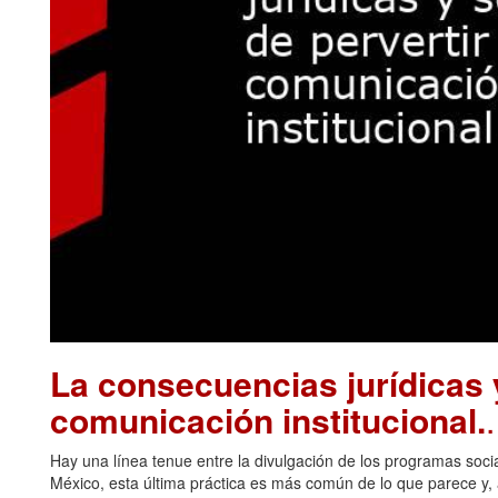
La consecuencias jurídicas y
comunicación institucional.
Hay una línea tenue entre la divulgación de los programas soci
México, esta última práctica es más común de lo que parece y, a