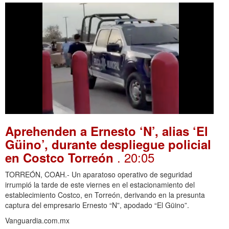
Aprehenden a Ernesto ‘N’, alias ‘El
Güino’, durante despliegue policial
. 20:05
en Costco Torreón
TORREÓN, COAH.- Un aparatoso operativo de seguridad
irrumpió la tarde de este viernes en el estacionamiento del
establecimiento Costco, en Torreón, derivando en la presunta
captura del empresario Ernesto “N”, apodado “El Güino”.
Vanguardia.com.mx