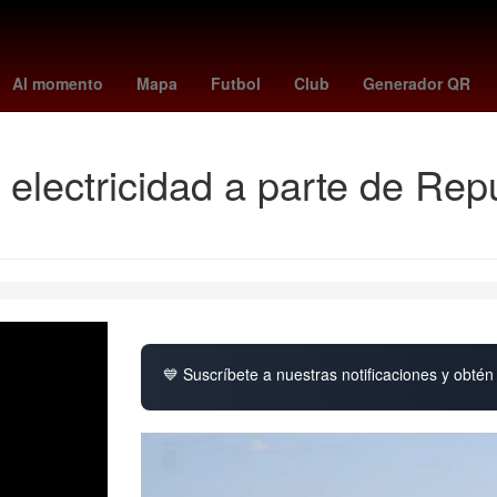
e
Baloncesto
Tribunal Electoral del Poder Judicial de la Federación
Al momento
Mapa
Futbol
Club
Generador QR
electricidad a parte de Repú
💙 Suscríbete a nuestras notificaciones y obtén 