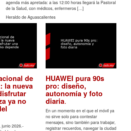
agenda más apretada: a las 12:00 horas llegará la Pastoral
de la Salud, con médicos, enfermeros […]
Heraldo de Aguascalientes
acional de
HUAWEI pura 90s
: la nueva
pro: diseño,
isfrutar
autonomía y foto
.
za ya no
diaria
el
En un momento en el que el móvil ya
no sirve solo para contestar
mensajes, sino también para trabajar,
 junio 2026.-
registrar recuerdos, navegar la ciudad