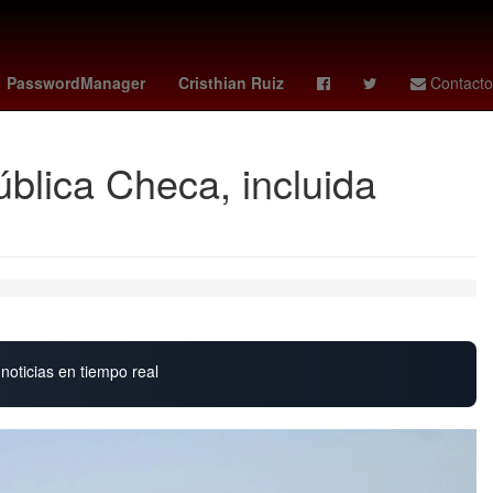
2024
Proyecto
Enfermedad respiratoria
Lionel Messi
PasswordManager
Cristhian Ruiz
Contacto
blica Checa, incluida
noticias en tiempo real