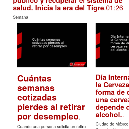
.01:26
salud. Inicia la era del Tigre
Semana
Cuántas
Día Intern
la Cerveza
semanas
forma de d
cotizadas
una cerve
pierdes al retirar
depende d
.
alcohol.
por desempleo
.
Ciudad de México,
Cuando una persona solicita un retiro