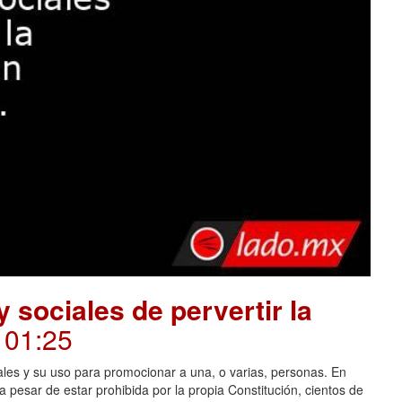
 sociales de pervertir la
. 01:25
ales y su uso para promocionar a una, o varias, personas. En
 pesar de estar prohibida por la propia Constitución, cientos de