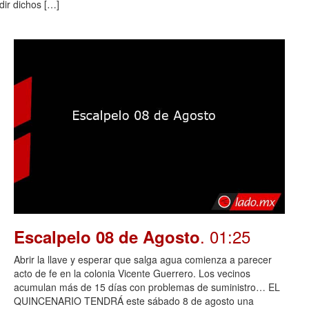
dir dichos […]
. 01:25
Escalpelo 08 de Agosto
Abrir la llave y esperar que salga agua comienza a parecer
acto de fe en la colonia Vicente Guerrero. Los vecinos
acumulan más de 15 días con problemas de suministro… EL
QUINCENARIO TENDRÁ este sábado 8 de agosto una