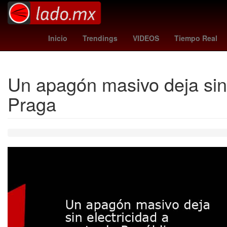
Perú
Morena
Juegos Olímpicos de París 2024
Inmuebl
Inicio
Trendings
VIDEOS
Tiempo Real
Un apagón masivo deja sin 
Praga