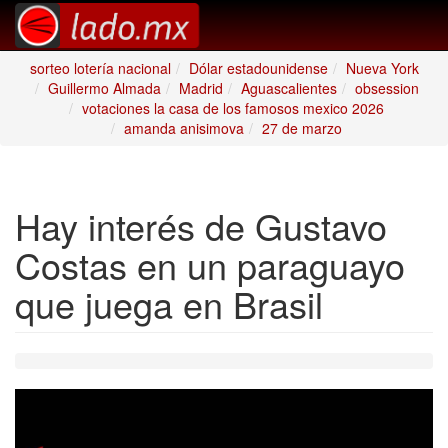
sorteo lotería nacional
Dólar estadounidense
Nueva York
Guillermo Almada
Madrid
Aguascalientes
obsession
votaciones la casa de los famosos mexico 2026
amanda anisimova
27 de marzo
Hay interés de Gustavo
Costas en un paraguayo
que juega en Brasil