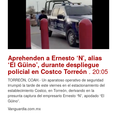
Aprehenden a Ernesto ‘N’, alias
‘El Güino’, durante despliegue
. 20:05
policial en Costco Torreón
TORREÓN, COAH.- Un aparatoso operativo de seguridad
irrumpió la tarde de este viernes en el estacionamiento del
establecimiento Costco, en Torreón, derivando en la
presunta captura del empresario Ernesto “N”, apodado “El
Güino”.
Vanguardia.com.mx