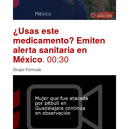
¿Usas este
medicamento? Emiten
alerta sanitaria en
México
. 00:30
Grupo Fórmula