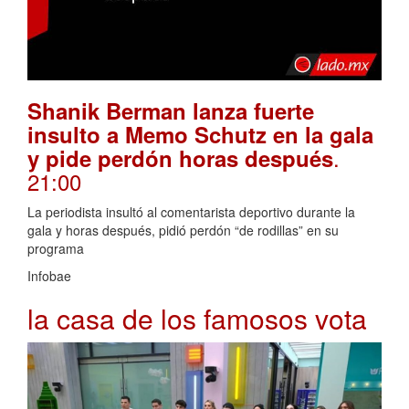
Shanik Berman lanza fuerte
insulto a Memo Schutz en la gala
.
y pide perdón horas después
21:00
La periodista insultó al comentarista deportivo durante la
gala y horas después, pidió perdón “de rodillas” en su
programa
Infobae
la casa de los famosos vota