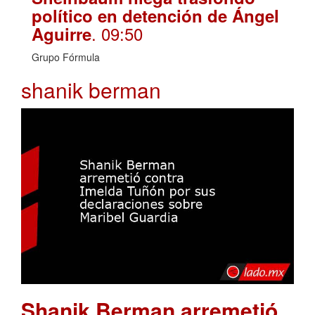
político en detención de Ángel
. 09:50
Aguirre
Grupo Fórmula
shanik berman
Shanik Berman arremetió