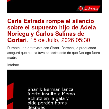
Carla Estrada rompe el silencio
sobre el supuesto hijo de Adela
Noriega y Carlos Salinas de
. 15 de Julio, 2026 05:30
Gortari
Durante una entrevista con Shanik Berman, la productora
aseguró que nunca tuvo conocimiento de que Noriega fuera
madre
Infobae