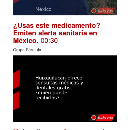
¿Usas este medicamento?
Emiten alerta sanitaria en
. 00:30
México
Grupo Fórmula