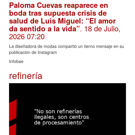
Paloma Cuevas reaparece en
boda tras supuesta crisis de
salud de Luis Miguel: “El amor
. 18 de Julio,
da sentido a la vida”
2026 07:20
La diseñadora de modas compartió un tierno mensaje en su
publicación de Instagram
Infobae
refinería