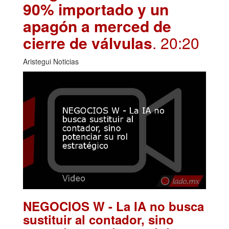
90% importado y un
apagón a merced de
cierre de válvulas
. 20:20
Aristegui Noticias
NEGOCIOS W - La IA no busca
sustituir al contador, sino