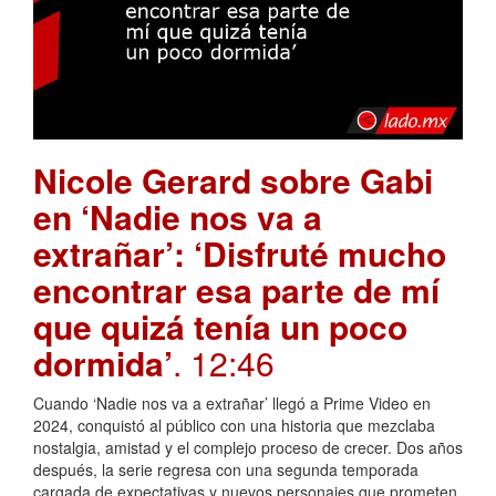
Nicole Gerard sobre Gabi
en ‘Nadie nos va a
extrañar’: ‘Disfruté mucho
encontrar esa parte de mí
que quizá tenía un poco
dormida’
. 12:46
Cuando ‘Nadie nos va a extrañar’ llegó a Prime Video en
2024, conquistó al público con una historia que mezclaba
nostalgia, amistad y el complejo proceso de crecer. Dos años
después, la serie regresa con una segunda temporada
cargada de expectativas y nuevos personajes que prometen