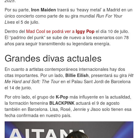
2025
.
Por su parte,
Iron Maiden
traerá su ‘heavy metal’ a Madrid en un
único concierto como parte de su gira mundial
Run For Your
Lives
el 5 de julio.
Dentro del
Mad Cool se podrá ver a
Iggy Pop
el día 10 de julio.
El “padrino del punk” se sube de nuevo a los escenarios con 78
años para seguir transmitiendo su legendaria energía.
Grandes divas actuales
En cuanto a artistas contemporáneos internacionales hay dos
citas importantes. Por un lado,
Billie Eilish
, presentará su gira
Hit
Me Hard and Soft: The Tour
en el Palau Sant Jordi de Barcelona
el 14 de junio.
Por otro lado, el grupo de
K-Pop
más influyente en la actualidad,
la formación femenina
BLACKPINK
actuará el 9 de agosto
también en Barcelona. Lisa, Rosé, Jennie y Jisoo solo tienen esa
fecha confirmada en nuestro país.