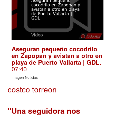
Aseguran pequeño cocodrilo
en Zapopan y avistan a otro en
.
playa de Puerto Vallarta | GDL
07:40
Imagen Noticias
costco torreon
"Una seguidora nos