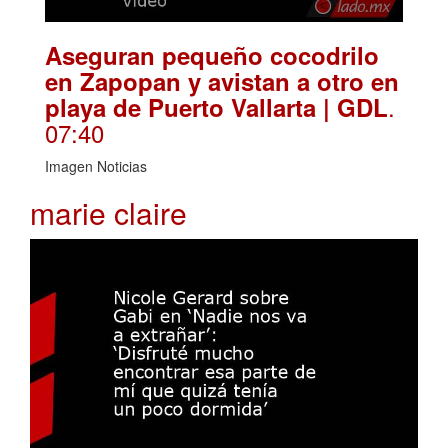
Aseguran pequeño cocodrilo
en Zapopan y avistan a otro en
.
playa de Puerto Vallarta | GDL
07:40
Imagen Noticias
marie claire