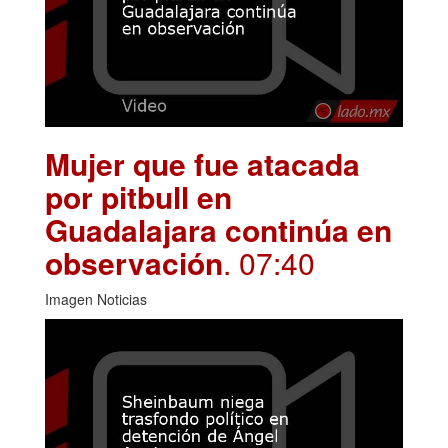
Mujer que fue atacada
por pitbull en
Guadalajara continúa en
observación
. 07:40
Imagen Noticias