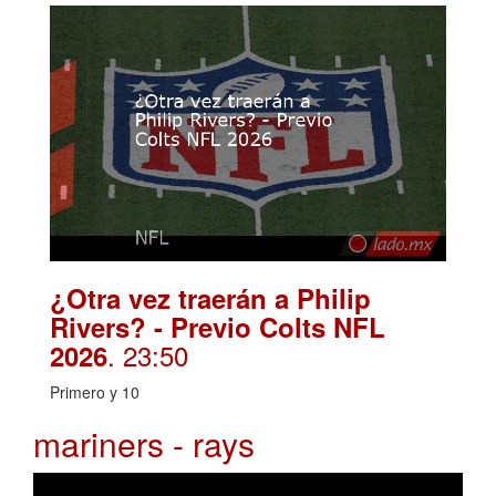
¿Otra vez traerán a Philip
Rivers? - Previo Colts NFL
. 23:50
2026
Primero y 10
mariners - rays