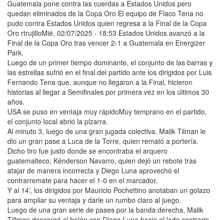
Guatemala pone contra las cuerdas a Estados Unidos pero
quedan eliminados de la Copa Oro El equipo de Flaco Tena no
pudo contra Estados Unidos quien regresa a la Final de la Copa
Oro rtrujilloMié, 02/07/2025 - 18:53 Estados Unidos avanzó a la
Final de la Copa Oro tras vencer 2-1 a Guatemala en Energizer
Park.
Luego de un primer tiempo dominante, el conjunto de las barras y
las estrellas sufrió en el final del partido ante los dirigidos por Luis
Fernando Tena que, aunque no llegaron a la Final, hicieron
historias al llegar a Semifinales por primera vez en los últimos 30
años.
USA se puso en ventaja muy rápidoMuy temprano en el partido,
el conjunto local abrió la pizarra.
Al minuto 3, luego de una gran jugada colectiva, Malik Tilman le
dio un gran pase a Luca de la Torre, quien remató a portería.
Dicho tiro fue justo donde se encontraba el arquero
guatemalteco, Kénderson Navarro, quien dejó un rebote tras
atajar de manera incorrecta y Diego Luna aprovechó el
contrarremate para hacer el 1-0 en el marcador.
Y al 14’, los dirigidos por Mauricio Pochettino anotaban un golazo
para ampliar su ventaja y darle un rumbo claro al juego.
Luego de una gran serie de pases por la banda derecha, Malik
Tillman descargó el balón con Diego Luna hacia el lado contrario.