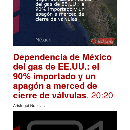
Dependencia de México
del gas de EE.UU.: el
90% importado y un
apagón a merced de
cierre de válvulas
. 20:20
Aristegui Noticias