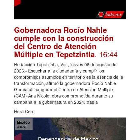
Gobernadora Rocío Nahle
cumple con la construcción
del Centro de Atención
. 16:44
Múltiple en Tepetzintla
Redacción Tepetzintla, Ver., jueves 06 de agosto de
2026.- Escuchar a la ciudadanía y cumplir los
compromisos asumidos en territorio es la esencia de la
transformación, afirmó la gobernadora Rocío Nahle
García al inaugurar el Centro de Atención Múltiple
(CAM) Ana Nicole, obra comprometida durante su
campaña a la gubernatura en 2024, tras a
Hora Cero