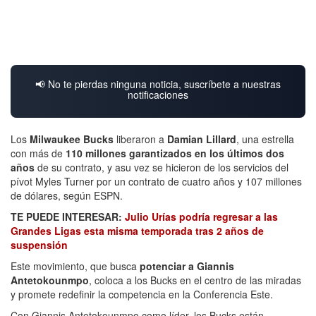
📢 No te pierdas ninguna noticia, suscríbete a nuestras
notificaciones
Los
Milwaukee Bucks
liberaron a
Damian Lillard
, una estrella
con más de
110 millones garantizados en los últimos dos
años
de su contrato, y asu vez se hicieron de los servicios del
pívot Myles Turner por un contrato de cuatro años y 107 millones
de dólares, según ESPN.
TE PUEDE INTERESAR:
Julio Urías podría regresar a las
Grandes Ligas esta misma temporada tras 2 años de
suspensión
Este movimiento, que busca
potenciar a Giannis
Antetokounmpo
, coloca a los Bucks en el centro de las miradas
y promete redefinir la competencia en la Conferencia Este.
Con Giannis Antetokounmpo como líder, los Bucks están