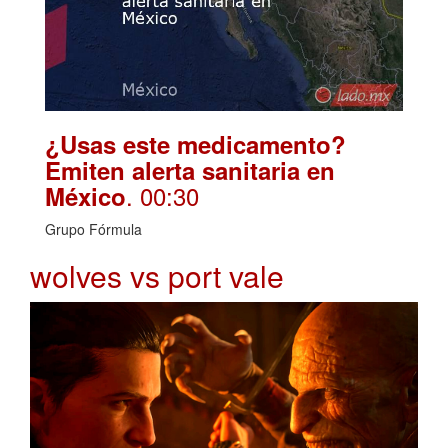
¿Usas este medicamento?
Emiten alerta sanitaria en
. 00:30
México
Grupo Fórmula
wolves vs port vale