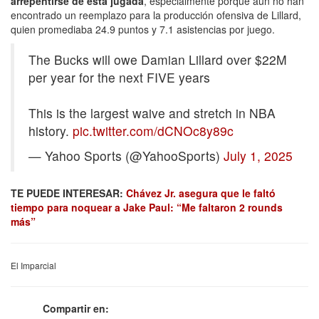
arrepentirse de esta jugada
, especialmente porque aún no han
encontrado un reemplazo para la producción ofensiva de Lillard,
quien promediaba 24.9 puntos y 7.1 asistencias por juego.
The Bucks will owe Damian Lillard over $22M
per year for the next FIVE years
This is the largest waive and stretch in NBA
history.
pic.twitter.com/dCNOc8y89c
— Yahoo Sports (@YahooSports)
July 1, 2025
TE PUEDE INTERESAR:
Chávez Jr. asegura que le faltó
tiempo para noquear a Jake Paul: “Me faltaron 2 rounds
más”
El Imparcial
Compartir en: