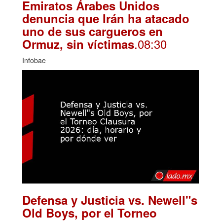
Emiratos Árabes Unidos
denuncia que Irán ha atacado
uno de sus cargueros en
.08:30
Ormuz, sin víctimas
Infobae
Defensa y Justicia vs. Newell"s
Old Boys, por el Torneo