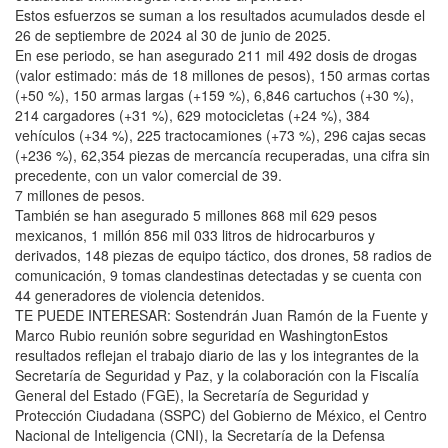
Estos esfuerzos se suman a los resultados acumulados desde el
26 de septiembre de 2024 al 30 de junio de 2025.
En ese periodo, se han asegurado 211 mil 492 dosis de drogas
(valor estimado: más de 18 millones de pesos), 150 armas cortas
(+50 %), 150 armas largas (+159 %), 6,846 cartuchos (+30 %),
214 cargadores (+31 %), 629 motocicletas (+24 %), 384
vehículos (+34 %), 225 tractocamiones (+73 %), 296 cajas secas
(+236 %), 62,354 piezas de mercancía recuperadas, una cifra sin
precedente, con un valor comercial de 39.
7 millones de pesos.
También se han asegurado 5 millones 868 mil 629 pesos
mexicanos, 1 millón 856 mil 033 litros de hidrocarburos y
derivados, 148 piezas de equipo táctico, dos drones, 58 radios de
comunicación, 9 tomas clandestinas detectadas y se cuenta con
44 generadores de violencia detenidos.
TE PUEDE INTERESAR: Sostendrán Juan Ramón de la Fuente y
Marco Rubio reunión sobre seguridad en WashingtonEstos
resultados reflejan el trabajo diario de las y los integrantes de la
Secretaría de Seguridad y Paz, y la colaboración con la Fiscalía
General del Estado (FGE), la Secretaría de Seguridad y
Protección Ciudadana (SSPC) del Gobierno de México, el Centro
Nacional de Inteligencia (CNI), la Secretaría de la Defensa