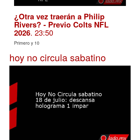
¿Otra vez traerán a Philip
Rivers? - Previo Colts NFL
. 23:50
2026
Primero y 10
hoy no circula sabatino