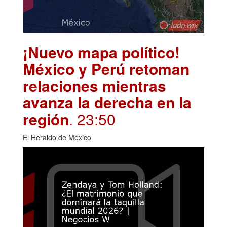
¡Nuevo mapa político!
México y Perú retoman
relaciones mientras
avanza la derecha en la
región
. 23:50
El Heraldo de México