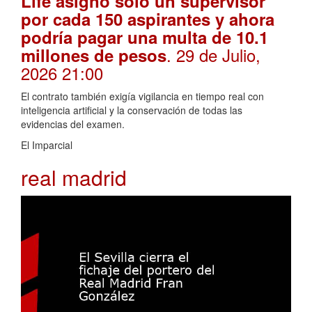
Life asignó solo un supervisor
por cada 150 aspirantes y ahora
podría pagar una multa de 10.1
. 29 de Julio,
millones de pesos
2026 21:00
El contrato también exigía vigilancia en tiempo real con
inteligencia artificial y la conservación de todas las
evidencias del examen.
El Imparcial
real madrid