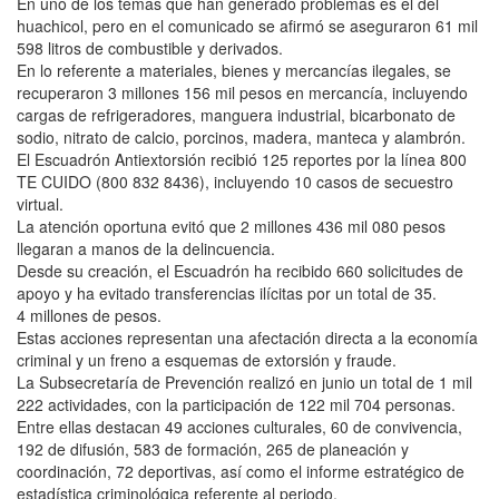
En uno de los temas que han generado problemas es el del
huachicol, pero en el comunicado se afirmó se aseguraron 61 mil
598 litros de combustible y derivados.
En lo referente a materiales, bienes y mercancías ilegales, se
recuperaron 3 millones 156 mil pesos en mercancía, incluyendo
cargas de refrigeradores, manguera industrial, bicarbonato de
sodio, nitrato de calcio, porcinos, madera, manteca y alambrón.
El Escuadrón Antiextorsión recibió 125 reportes por la línea 800
TE CUIDO (800 832 8436), incluyendo 10 casos de secuestro
virtual.
La atención oportuna evitó que 2 millones 436 mil 080 pesos
llegaran a manos de la delincuencia.
Desde su creación, el Escuadrón ha recibido 660 solicitudes de
apoyo y ha evitado transferencias ilícitas por un total de 35.
4 millones de pesos.
Estas acciones representan una afectación directa a la economía
criminal y un freno a esquemas de extorsión y fraude.
La Subsecretaría de Prevención realizó en junio un total de 1 mil
222 actividades, con la participación de 122 mil 704 personas.
Entre ellas destacan 49 acciones culturales, 60 de convivencia,
192 de difusión, 583 de formación, 265 de planeación y
coordinación, 72 deportivas, así como el informe estratégico de
estadística criminológica referente al periodo.