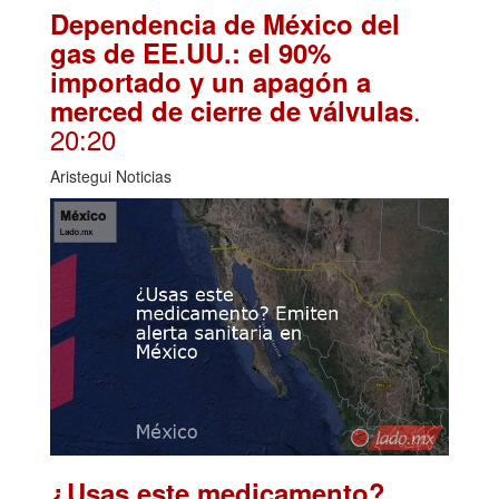
Dependencia de México del
gas de EE.UU.: el 90%
importado y un apagón a
.
merced de cierre de válvulas
20:20
Aristegui Noticias
¿Usas este medicamento?