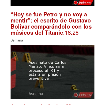
“Hoy se fue Petro y no voy a
mentir”: el escrito de Gustavo
Bolívar comparándolo con los
.18:26
músicos del Titanic
Semana