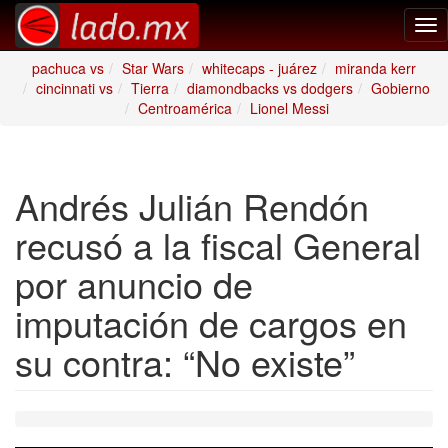
Tog
nav
pachuca vs
Star Wars
whitecaps - juárez
miranda kerr
cincinnati vs
Tierra
diamondbacks vs dodgers
Gobierno
Centroamérica
Lionel Messi
Andrés Julián Rendón
recusó a la fiscal General
por anuncio de
imputación de cargos en
su contra: “No existe”