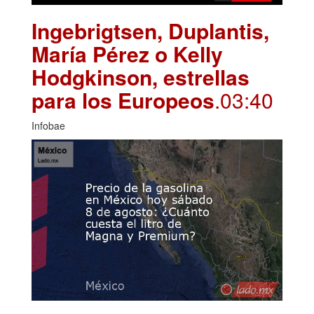
Ingebrigtsen, Duplantis,
María Pérez o Kelly
Hodgkinson, estrellas
para los Europeos
.03:40
Infobae