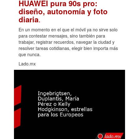
HUAWEI pura 90s pro:
diseño, autonomía y foto
.
diaria
En un momento en el que el móvil ya no sirve solo
para contestar mensajes, sino también para
trabajar, registrar recuerdos, navegar la ciudad y
resolver tareas cotidianas, elegir bien importa más
que nunca.
Lado.mx