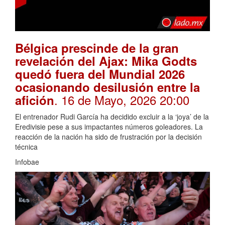
Bélgica prescinde de la gran
revelación del Ajax: Mika Godts
quedó fuera del Mundial 2026
ocasionando desilusión entre la
. 16 de Mayo, 2026 20:00
afición
El entrenador Rudi García ha decidido excluir a la ‘joya’ de la
Eredivisie pese a sus impactantes números goleadores. La
reacción de la nación ha sido de frustración por la decisión
técnica
Infobae