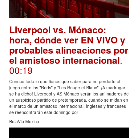
Liverpool vs. Mónaco:
hora, dónde ver EN VIVO y
probables alineaciones por
el amistoso internacional
.
00:19
Conoce todo lo que tienes que saber para no perderte el
juego entre los "Reds" y "Les Rouge et Blanc". ¡A madrugar
se ha dicho! Liverpool y AS Mónaco serán los animadores de
un auspicioso partido de pretemporada, cuando se midan en
el marco de un amistoso internacional. Ingleses y franceses
se reencontrarán este domingo por
BolaVip Mexico