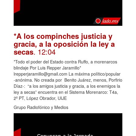
*A los compinches justicia y
gracia, a la oposición la ley a
. 12:04
secas
*Todo el poder del Estado contra Ruffo, a morenarcos
blindaje Por Luis Repper Jaramillo*
lrepperjaramillo@gmail.com La máxima político/popular
-anónima. No creada por Benito Juárez, menos, Porfirio
Díaz-: “a los amigos justicia y gracia, a los enemigos la
ley a secas” encuentra en el Sistema Morenarco: T4a,
2º PT, López Obrador, UIJE
Grupo Radiofónico y Medios