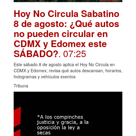
Hoy No Circula Sabatino
8 de agosto: ¿Qué autos
no pueden circular en
CDMX y Edomex este
SÁBADO?
. 07:25
Este sábado 8 de agosto aplica el Hoy No Circula en
CDMX y Edomex; revisa qué autos descansan, horarios,
hologramas y vehículos exentos
Tribuna