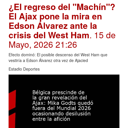
¿El regreso del "Machín"?
El Ajax pone la mira en
Edson Álvarez ante la
crisis del West Ham
. 15 de
Mayo, 2026 21:26
Efecto dominó: El posible descenso del West Ham que
vestiría a Edson Álvarez otra vez de Ajacied
Estadio Deportes