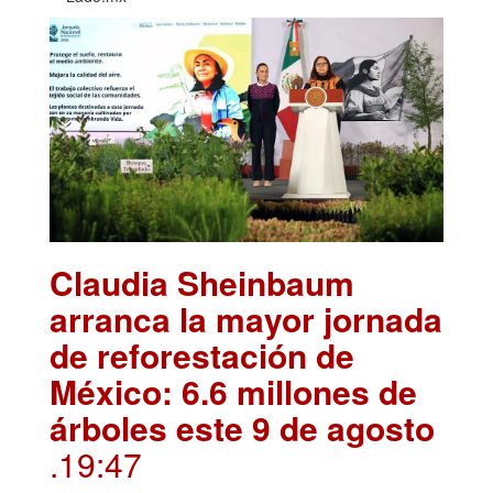
Claudia Sheinbaum
arranca la mayor jornada
de reforestación de
México: 6.6 millones de
árboles este 9 de agosto
.19:47