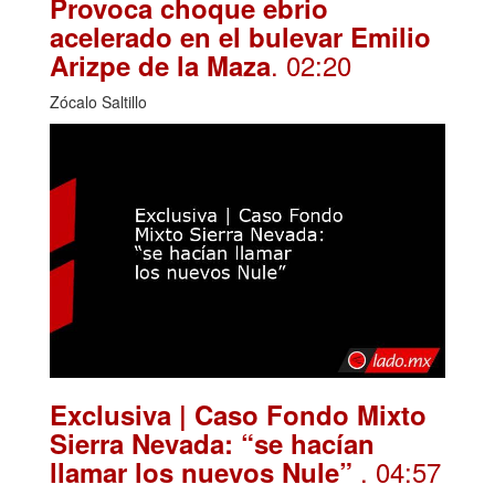
Provoca choque ebrio
acelerado en el bulevar Emilio
. 02:20
Arizpe de la Maza
Zócalo Saltillo
Exclusiva | Caso Fondo Mixto
Sierra Nevada: “se hacían
. 04:57
llamar los nuevos Nule”