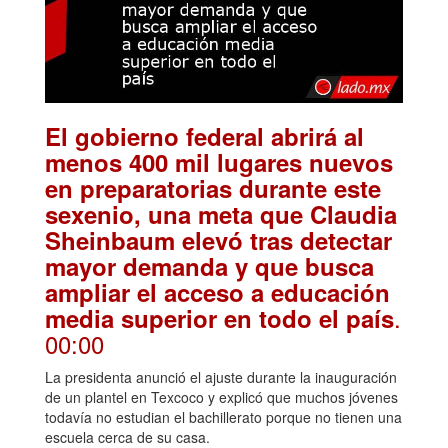
El gobierno federal abrirá al
menos 400 mil lugares nuevos
en preparatorias durante este
sexenio, una meta que Claudia
Sheinbaum elevó tras detectar
mayor demanda y que busca
ampliar el acceso a educación
.
media superior en todo el país
00:00
La presidenta anunció el ajuste durante la inauguración
de un plantel en Texcoco y explicó que muchos jóvenes
todavía no estudian el bachillerato porque no tienen una
escuela cerca de su casa.