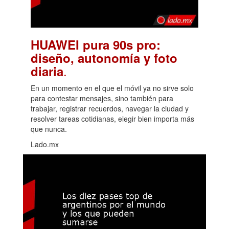
HUAWEI pura 90s pro:
diseño, autonomía y foto
.
diaria
En un momento en el que el móvil ya no sirve solo
para contestar mensajes, sino también para
trabajar, registrar recuerdos, navegar la ciudad y
resolver tareas cotidianas, elegir bien importa más
que nunca.
Lado.mx