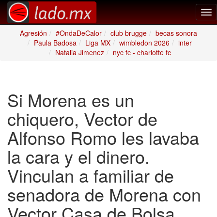
Tog
nav
Agresión
#OndaDeCalor
club brugge
becas sonora
Paula Badosa
Liga MX
wimbledon 2026
inter
Natalia Jimenez
nyc fc - charlotte fc
Si Morena es un
chiquero, Vector de
Alfonso Romo les lavaba
la cara y el dinero.
Vinculan a familiar de
senadora de Morena con
Vector Casa de Bolsa