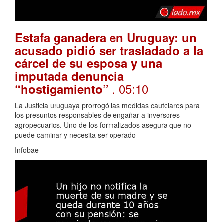
Estafa ganadera en Uruguay: un
acusado pidió ser trasladado a la
cárcel de su esposa y una
imputada denuncia
. 05:10
“hostigamiento”
La Justicia uruguaya prorrogó las medidas cautelares para
los presuntos responsables de engañar a inversores
agropecuarios. Uno de los formalizados asegura que no
puede caminar y necesita ser operado
Infobae