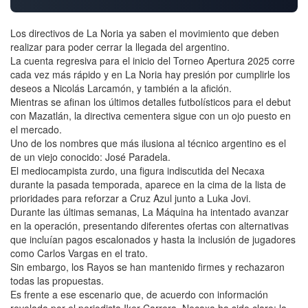
Los directivos de La Noria ya saben el movimiento que deben
realizar para poder cerrar la llegada del argentino.
La cuenta regresiva para el inicio del Torneo Apertura 2025 corre
cada vez más rápido y en La Noria hay presión por cumplirle los
deseos a Nicolás Larcamón, y también a la afición.
Mientras se afinan los últimos detalles futbolísticos para el debut
con Mazatlán, la directiva cementera sigue con un ojo puesto en
el mercado.
Uno de los nombres que más ilusiona al técnico argentino es el
de un viejo conocido: José Paradela.
El mediocampista zurdo, una figura indiscutida del Necaxa
durante la pasada temporada, aparece en la cima de la lista de
prioridades para reforzar a Cruz Azul junto a Luka Jovi.
Durante las últimas semanas, La Máquina ha intentado avanzar
en la operación, presentando diferentes ofertas con alternativas
que incluían pagos escalonados y hasta la inclusión de jugadores
como Carlos Vargas en el trato.
Sin embargo, los Rayos se han mantenido firmes y rechazaron
todas las propuestas.
Es frente a ese escenario que, de acuerdo con información
revelada por el periodista Iker Carrera, Necaxa ha sido claro: la