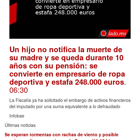
Un hijo no notifica la muerte de
su madre y se queda durante 10
años con su pensión: se
convierte en empresario de ropa
.
deportiva y estafa 248.000 euros
06:30
La Fiscalía ya ha solicitado el embargo de activos financieros
del imputado por una suma equivalente a lo defraudado
Infobae
Últimas noticias
Se esperan tormentas con rachas de viento y posible