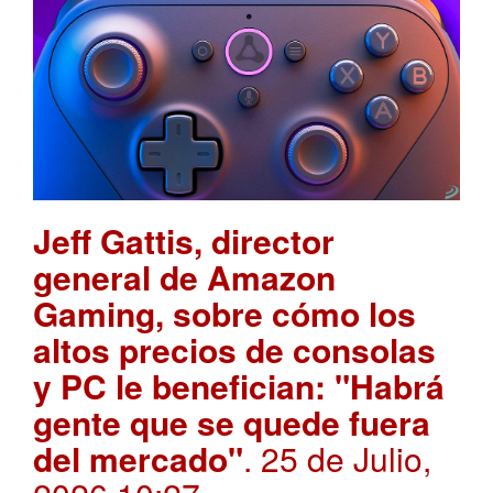
Jeff Gattis, director
general de Amazon
Gaming, sobre cómo los
altos precios de consolas
y PC le benefician: "Habrá
gente que se quede fuera
del mercado"
. 25 de Julio,