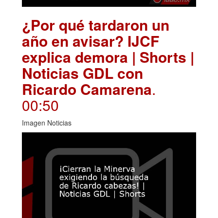
¿Por qué tardaron un
año en avisar? IJCF
explica demora | Shorts |
Noticias GDL con
Ricardo Camarena
.
00:50
Imagen Noticias