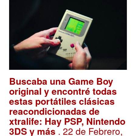
Buscaba una Game Boy
original y encontré todas
estas portátiles clásicas
reacondicionadas de
xtralife: Hay PSP, Nintendo
3DS y más
. 22 de Febrero,