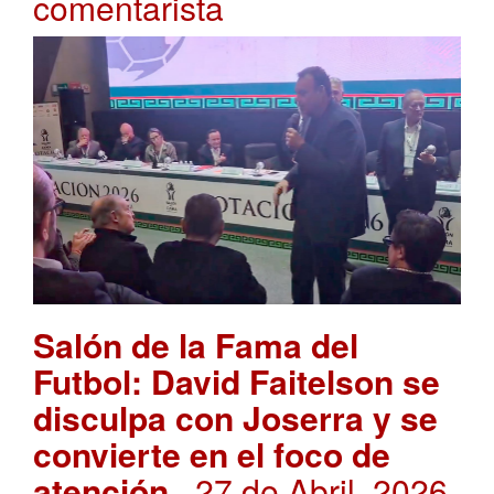
comentarista
Salón de la Fama del
Futbol: David Faitelson se
disculpa con Joserra y se
convierte en el foco de
atención
. 27 de Abril, 2026