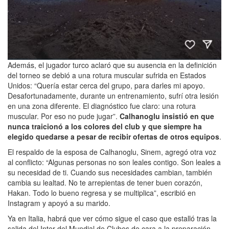
Además, el jugador turco aclaró que su ausencia en la definición
del torneo se debió a una rotura muscular sufrida en Estados
Unidos: “Quería estar cerca del grupo, para darles mi apoyo.
Desafortunadamente, durante un entrenamiento, sufrí otra lesión
en una zona diferente. El diagnóstico fue claro: una rotura
muscular. Por eso no pude jugar”.
Calhanoglu insistió en que
nunca traicionó a los colores del club y que siempre ha
elegido quedarse a pesar de recibir ofertas de otros equipos
.
El respaldo de la esposa de Calhanoglu, Sinem, agregó otra voz
al conflicto: “Algunas personas no son leales contigo. Son leales a
su necesidad de ti. Cuando sus necesidades cambian, también
cambia su lealtad. No te arrepientas de tener buen corazón,
Hakan. Todo lo bueno regresa y se multiplica”, escribió en
Instagram y apoyó a su marido.
Ya en Italia, habrá que ver cómo sigue el caso que estalló tras la
salida del Inter del Mundial de Clubes de cara a la preparación