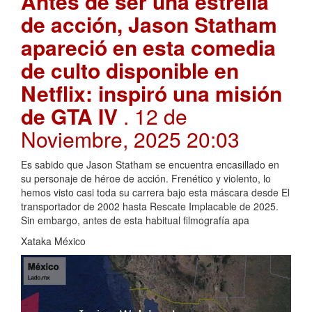
Antes de ser una estrella
de acción, Jason Statham
apareció en esta comedia
de culto disponible en
Netflix: inspiró una misión
de GTA IV
. 12 de
Noviembre, 2025 20:03
Es sabido que Jason Statham se encuentra encasillado en
su personaje de héroe de acción. Frenético y violento, lo
hemos visto casi toda su carrera bajo esta máscara desde El
transportador de 2002 hasta Rescate Implacable de 2025.
Sin embargo, antes de esta habitual filmografía apa
Xataka México