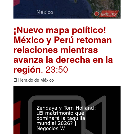
¡Nuevo mapa político!
México y Perú retoman
relaciones mientras
avanza la derecha en la
región
. 23:50
El Heraldo de México