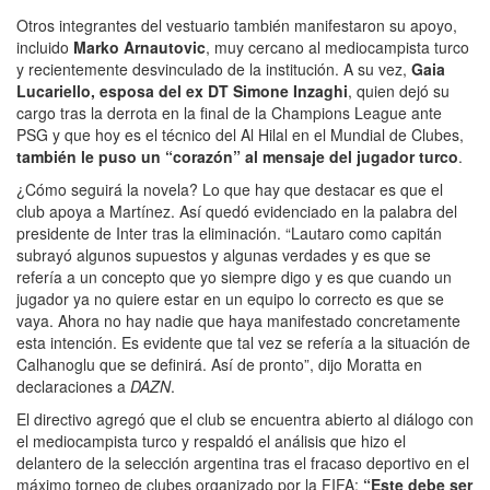
Otros integrantes del vestuario también manifestaron su apoyo,
incluido
Marko Arnautovic
, muy cercano al mediocampista turco
y recientemente desvinculado de la institución. A su vez,
Gaia
Lucariello, esposa del ex DT Simone Inzaghi
, quien dejó su
cargo tras la derrota en la final de la Champions League ante
PSG y que hoy es el técnico del Al Hilal en el Mundial de Clubes,
también le puso un “corazón” al mensaje del jugador turco
.
¿Cómo seguirá la novela? Lo que hay que destacar es que el
club apoya a Martínez. Así quedó evidenciado en la palabra del
presidente de Inter tras la eliminación. “Lautaro como capitán
subrayó algunos supuestos y algunas verdades y es que se
refería a un concepto que yo siempre digo y es que cuando un
jugador ya no quiere estar en un equipo lo correcto es que se
vaya. Ahora no hay nadie que haya manifestado concretamente
esta intención. Es evidente que tal vez se refería a la situación de
Calhanoglu que se definirá. Así de pronto”, dijo Moratta en
declaraciones a
DAZN
.
El directivo agregó que el club se encuentra abierto al diálogo con
el mediocampista turco y respaldó el análisis que hizo el
delantero de la selección argentina tras el fracaso deportivo en el
máximo torneo de clubes organizado por la FIFA:
“Este debe ser