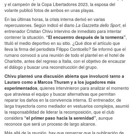
y el campeón de la Copa Libertadores 2023, la esposa del
volante publicó fotos de ambos en unas playas.
En las últimas horas, la crisis interna derivó en varias
repercusiones. Según indicó el diario
La Gazzetta dello Sport
, el
entrenador Cristian Chivu intervino de inmediato para intentar
contener la situación.
“El encuentro después de la tormenta”
,
tituló el medio deportivo en su sitio. ¿Qué dice el artículo que
lleva la firma del periodista Filippo Conticello? Se informó que el
rumano convocó a una reunión de todo el plantel en el hotel de
Charlotte, antes del regreso a Italia, con el objetivo de encauzar
el diálogo y buscar una reconstrucción del grupo.
Chivu planteó una discusión abierta que involucró tanto a
Lautaro como a Marcos Thuram y a los jugadores más
experimentados
, quienes intervinieron para analizar el momento
que atraviesa el equipo y buscar alternativas que permitan
reparar los daños en la convivencia interna. El entrenador, de
larga trayectoria como mediador en vestuarios complejos, asumió
la responsabilidad de liderar la recomposición, que el club
considera
“el primer paso hacia la serenidad”
, aunque
reconoce que será un proceso de largo alcance.
Más allá de la reunión, hay que remarcar que la publicación de