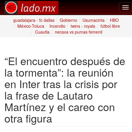
Tog
nav
guadalajara - fc dallas
Gobierno
Usumacinta
HBO
México-Toluca
Incendio
twins - royals
fútbol libre
Cuautla
necaxa vs pumas femenil
“El encuentro después de
la tormenta”: la reunión
en Inter tras la crisis por
la frase de Lautaro
Martínez y el careo con
otra figura