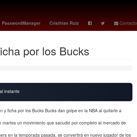
lotte fc vs. atlas
Quino
pachuca vs
PasswordManager
Cristhian Ruiz
Contacto
icha por los Bucks
al instante
 y ficha por los Bucks Bucks dan golpe en la NBA al quitarle a
te martes un movimiento que sacudió por completo al mercado de
acers en la temporada pasada, se convertirá en nuevo jugador de los