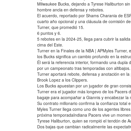
Milwaukee Bucks, dejando a Tyrese Haliburton sin s
hombre ancla en defensa y rebotes.
El acuerdo, reportado por Shams Charania de ESPN
cuarto año opcional y una cláusula de comisión d
Turner, que promedió 15.
6 puntos y 6.
5 rebotes en la 2024-25, llega para cubrir la sali
cima del Este.
Turner en la Finales de la NBA | APMyles Turner, 
los Bucks significa un cambio profundo en la estru
Él será la referencia interior, formando una dupl
por un campeonato tras temporadas con altibajos.
Turner aportará rebote, defensa y anotación en la
Brook Lopez a los Clippers.
Los Bucks apuestan por un jugador de gran consist
Turner era el jugador más longevo de los Pacers 
bagaje para acompañar a Giannis y encabezar la 
Su contrato millonario confirma la confianza total
Myles Turner llega como uno de los agentes libres
próxima temporadaIndiana Pacers vive un momento
Tyrese Haliburton, quien se rompió el tendón de A
Dos bajas que cambian radicalmente las expectativa