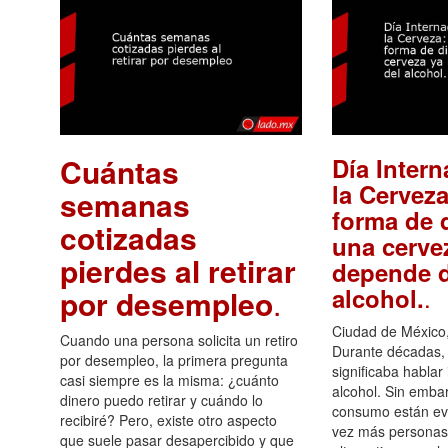
Cuántas
Día Intern
la Cerveza
semanas
forma de d
cotizadas
una cerve
pierdes al retirar
depende d
.
alcohol.
por desempleo
.
Ciudad de México,
Cuando una persona solicita un retiro
Durante décadas, 
por desempleo, la primera pregunta
significaba hablar
casi siempre es la misma: ¿cuánto
alcohol. Sin embar
dinero puedo retirar y cuándo lo
consumo están ev
recibiré? Pero, existe otro aspecto
vez más personas
que suele pasar desapercibido y que