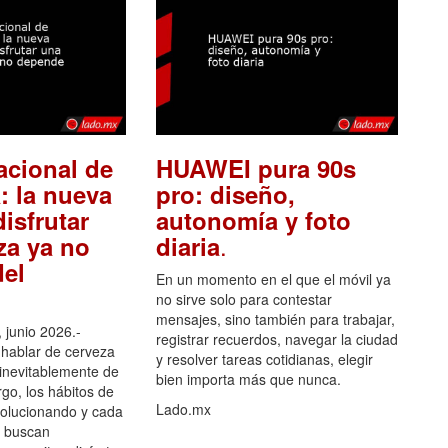
acional de
HUAWEI pura 90s
: la nueva
pro: diseño,
isfrutar
autonomía y foto
.
za ya no
diaria
el
En un momento en el que el móvil ya
no sirve solo para contestar
mensajes, sino también para trabajar,
 junio 2026.-
registrar recuerdos, navegar la ciudad
hablar de cerveza
y resolver tareas cotidianas, elegir
 inevitablemente de
bien importa más que nunca.
go, los hábitos de
Lado.mx
olucionando y cada
 buscan