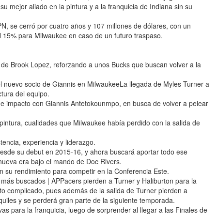
u mejor aliado en la pintura y a la franquicia de Indiana sin su
, se cerró por cuatro años y 107 millones de dólares, con un
el 15% para Milwaukee en caso de un futuro traspaso.
da de Brook Lopez, reforzando a unos Bucks que buscan volver a la
el nuevo socio de Giannis en MilwaukeeLa llegada de Myles Turner a
ctura del equipo.
a de impacto con Giannis Antetokounmpo, en busca de volver a pelear
 pintura, cualidades que Milwaukee había perdido con la salida de
encia, experiencia y liderazgo.
desde su debut en 2015-16, y ahora buscará aportar todo ese
nueva era bajo el mando de Doc Rivers.
 en su rendimiento para competir en la Conferencia Este.
 más buscados | APPacers pierden a Turner y Haliburton para la
 complicado, pues además de la salida de Turner pierden a
quiles y se perderá gran parte de la siguiente temporada.
s para la franquicia, luego de sorprender al llegar a las Finales de