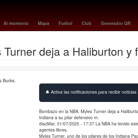
goza
26 de marzo
Incendio
Pago
meteored
ceci flores
char
Al momento
Mapa
Futbol
Club
Generador QR
urner deja a Haliburton y f
🔔 Activa las notificaciones para recibir noticias 
Bombazo en la NBA: Myles Turner deja a Haliburton
Indiana a su pilar defensivo m.
diazMar, 01/07/2025 - 17:37 La NBA ha tenido es
agentes libres.
Myles Turner, uno de los pilares de los Indiana P